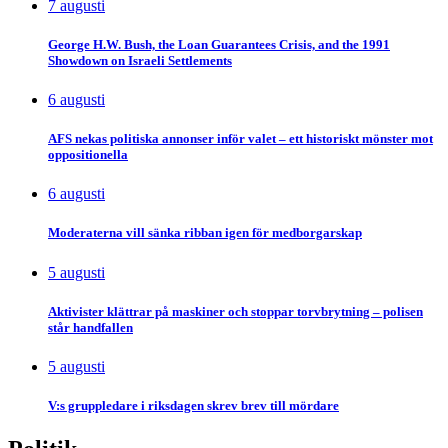
7 augusti
George H.W. Bush, the Loan Guarantees Crisis, and the 1991
Showdown on Israeli Settlements
6 augusti
AFS nekas politiska annonser inför valet – ett historiskt mönster mot
oppositionella
6 augusti
Moderaterna vill sänka ribban igen för medborgarskap
5 augusti
Aktivister klättrar på maskiner och stoppar torvbrytning – polisen
står handfallen
5 augusti
V:s gruppledare i riksdagen skrev brev till mördare