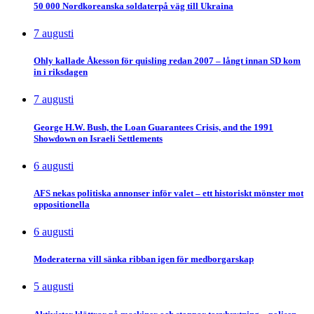
50 000 Nordkoreanska soldaterpå väg till Ukraina
7 augusti
Ohly kallade Åkesson för quisling redan 2007 – långt innan SD kom
in i riksdagen
7 augusti
George H.W. Bush, the Loan Guarantees Crisis, and the 1991
Showdown on Israeli Settlements
6 augusti
AFS nekas politiska annonser inför valet – ett historiskt mönster mot
oppositionella
6 augusti
Moderaterna vill sänka ribban igen för medborgarskap
5 augusti