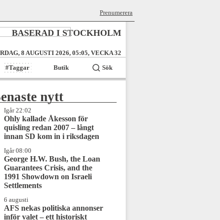
Prenumerera
BASERAD I STOCKHOLM
RDAG, 8 AUGUSTI 2026, 05:05, VECKA 32
#Taggar
Butik
Sök
enaste nytt
Igår 22:02
Ohly kallade Åkesson för
quisling redan 2007 – långt
innan SD kom in i riksdagen
Igår 08:00
George H.W. Bush, the Loan
Guarantees Crisis, and the
1991 Showdown on Israeli
Settlements
6 augusti
AFS nekas politiska annonser
inför valet – ett historiskt