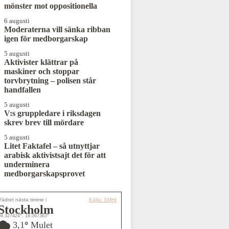
mönster mot oppositionella
6 augusti
Moderaterna vill sänka ribban
igen för medborgarskap
5 augusti
Aktivister klättrar på
maskiner och stoppar
torvbrytning – polisen står
handfallen
5 augusti
V:s gruppledare i riksdagen
skrev brev till mördare
5 augusti
Litet Faktafel – så utnyttjar
arabisk aktivistsajt det för att
underminera
medborgarskapsprovet
Vädret nästa timme i
Källa: SMHI
Stockholm
59.327424
°
, 18.067363
°
3,1
°
Mulet