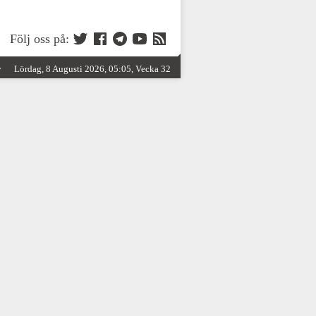
Följ oss på:
y
Lördag, 8 Augusti 2026, 05:05, Vecka 32