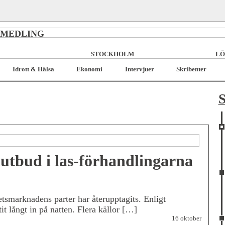
RMEDLING
STOCKHOLM
LÖ
Idrott & Hälsa
Ekonomi
Intervjuer
Skribenter
S
Slutbud i las-förhandlingarna
tsmarknadens parter har återupptagits. Enligt
tit långt in på natten. Flera källor […]
16 oktober