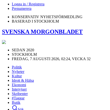
Logga in / Registrera
Prenumerera
KONSERVATIV NYHETSFÖRMEDLING
BASERAD I STOCKHOLM
SVENSKA MORGONBLADET
SEDAN 2020
STOCKHOLM
FREDAG, 7 AUGUSTI 2026, 02:24, VECKA 32
Politik
Nyheter
Kultur
Idrott & Hälsa
Ekonomi
Intervjuer
Skribenter
#Taggar
Butik
Sök