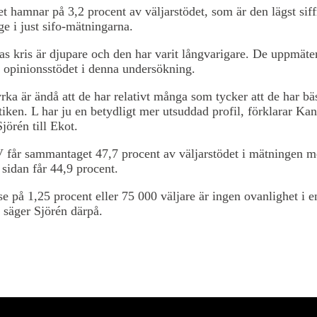
et hamnar på 3,2 procent av väljarstödet, som är den lägst siff
nge i just sifo-mätningarna.
as kris är djupare och den har varit långvarigare. De uppmäte
 opinionsstödet i denna undersökning.
rka är ändå att de har relativt många som tycker att de har bä
tiken. L har ju en betydligt mer utsuddad profil, förklarar Kan
jörén till Ekot.
V får sammantaget 47,7 procent av väljarstödet i mätningen 
 sidan får 44,9 procent.
se på 1,25 procent eller 75 000 väljare är ingen ovanlighet i e
, säger Sjörén därpå.