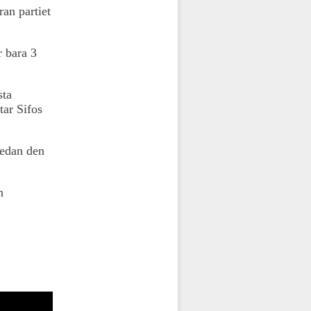
ran partiet
r bara 3
sta
tar Sifos
medan den
n