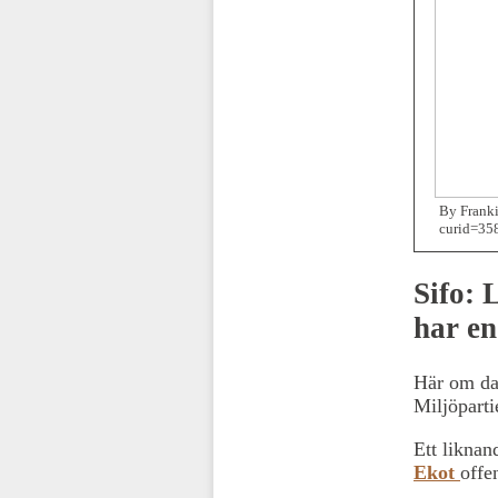
By Franki
curid=35
Sifo: 
har en
Här om da
Miljöparti
Ett liknan
Ekot
offe