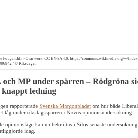
e Fouganthin - Own work, CC BY-SA 4.0, https://commons.wikimedia.org/w/index
886942 / © Riksdagen
L och MP under spärren – Rödgröna s
 knappt ledning
gen rapporterade
Svenska Morgonbladet
om hur både Liberal
et låg under riksdagsspärren i Novus opinionsundersökning.
de opinionsläge kan nu bekräftas i Sifos senaste undersöknin
ntliggjorde idag.