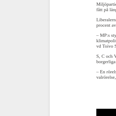
Miljöparti
fått på lä
Liberalern
procent av
– MP:s sty
klimatpoli
vd Toivo S
S, C och 
borgerliga
– En rörel
valrörelse