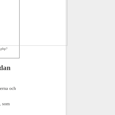
.php?
idan
erna och
g, som