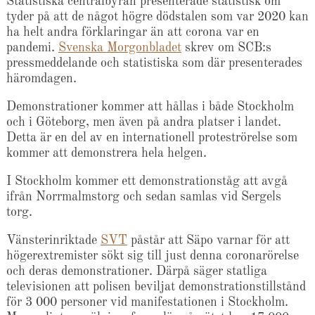
Statistiska centralbyrån presenterade statistisk om
tyder på att de något högre dödstalen som var 2020 kan
ha helt andra förklaringar än att corona var en
pandemi.
Svenska Morgonbladet
skrev om SCB:s
pressmeddelande och statistiska som där presenterades
häromdagen.
Demonstrationer kommer att hållas i både Stockholm
och i Göteborg, men även på andra platser i landet.
Detta är en del av en internationell proteströrelse som
kommer att demonstrera hela helgen.
I Stockholm kommer ett demonstrationståg att avgå
ifrån Norrmalmstorg och sedan samlas vid Sergels
torg.
Vänsterinriktade
SVT
påstår att Säpo varnar för att
högerextremister sökt sig till just denna coronarörelse
och deras demonstrationer. Därpå säger statliga
televisionen att polisen beviljat demonstrationstillstånd
för 3 000 personer vid manifestationen i Stockholm.