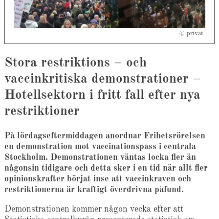
© privat
Stora restriktions – och
vaccinkritiska demonstrationer –
Hotellsektorn i fritt fall efter nya
restriktioner
På lördagseftermiddagen anordnar Frihetsrörelsen
en demonstration mot vaccinationspass i centrala
Stockholm. Demonstrationen väntas locka fler än
någonsin tidigare och detta sker i en tid när allt fler
opinionskrafter börjat inse att vaccinkraven och
restriktionerna är kraftigt överdrivna påfund.
Demonstrationen kommer någon vecka efter att