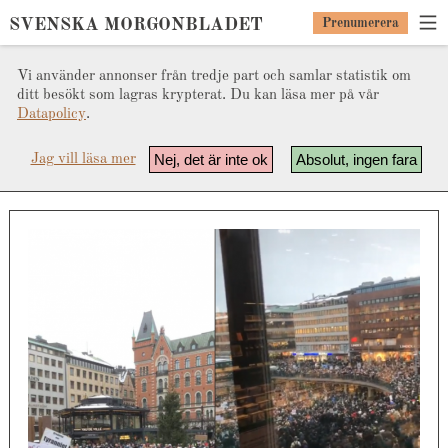
SVENSKA MORGONBLADET
Prenumerera
Vi använder annonser från tredje part och samlar statistik om
ditt besökt som lagras krypterat. Du kan läsa mer på vår
Datapolicy
.
Nej, det är inte ok
Absolut, ingen fara
Jag vill läsa mer