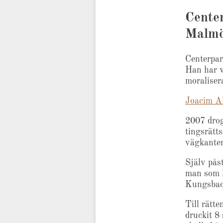
Center
Malmö 
Centerpar
Han har v
moraliser
Joacim Ah
2007 drog
tingsrätt
vägkanten 
Själv pås
man som ha
Kungsbac
Till rätt
druckit 8