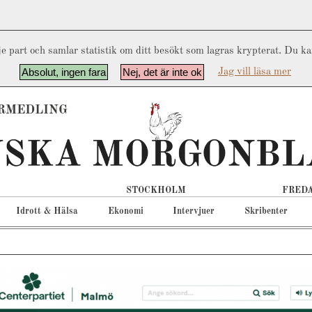
e part och samlar statistik om ditt besökt som lagras krypterat. Du k
Absolut, ingen fara
Nej, det är inte ok
Jag vill läsa mer
RMEDLING
STOCKHOLM
FREDA
Idrott & Hälsa
Ekonomi
Intervjuer
Skribenter