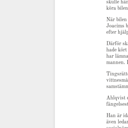
skulle hä
köra bilen
När bilen
Joacims b
efter hjä
Därför sk
hade kört 
har lämna
mannen. D
Tingsrätt
vittnesmå
samstämm
Ahlqvist d
fängelses
Han är id
även leda