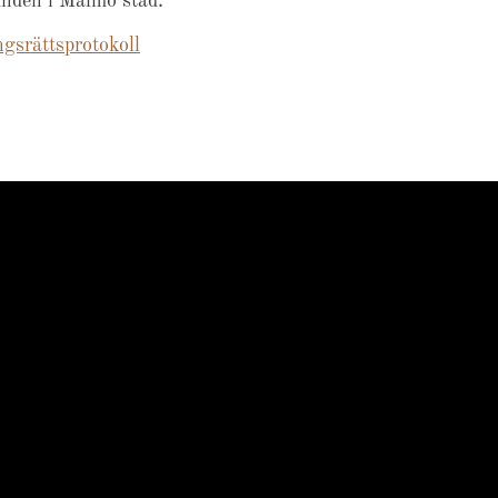
nden i Malmö stad.
gsrättsprotokoll