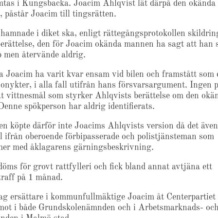
mtas i Kungsbacka. Joacim Ahlqvist lät därpå den okänd
, påstår Joacim till tingsrätten.
 hamnade i diket ska, enligt rättegångsprotokollen skildrin
erättelse, den för Joacim okända mannen ha sagt att han 
lp men återvände aldrig.
a Joacim ha varit kvar ensam vid bilen och framstått som
onykter, i alla fall utifrån hans försvarsargument. Ingen 
t vittnesmål som styrker Ahlqvists berättelse om den okä
enne spökperson har aldrig identifierats.
en köpte därför inte Joacims Ahlqvists version då det äve
l ifrån oberoende förbipasserade och polistjänsteman som
er med åklagarens gärningsbeskrivning.
öms för grovt rattfylleri och fick bland annat avtjäna ett
traff på 1 månad.
ag ersättare i kommunfullmäktige Joacim åt Centerpartiet
mot i både Grundskolenämnden och i Arbetsmarknads- oc