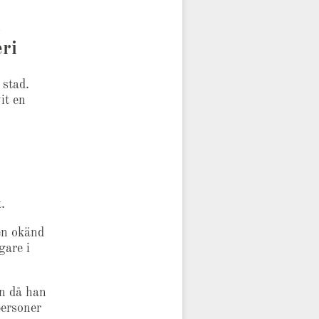
i
eri
 stad.
it en
.
en okänd
gare i
en då han
personer