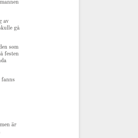
a mannen
g av
skulle gå
 den som
på festen
nda
n fanns
 men är
h