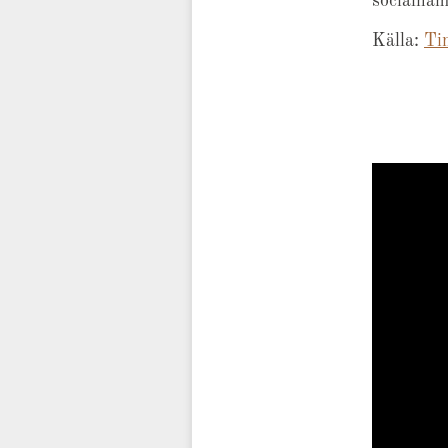
socialnäm
Källa:
Tin