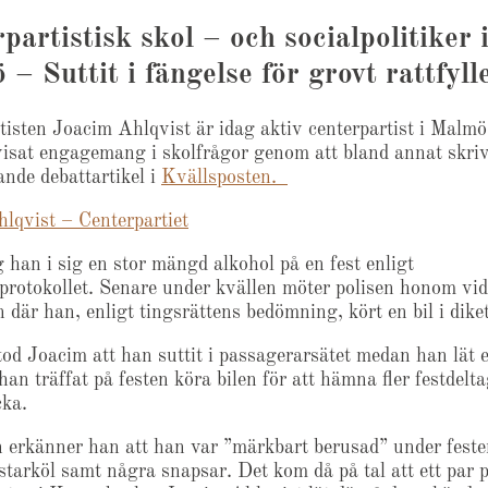
partistisk skol – och socialpolitiker 
– Suttit i fängelse för grovt rattfyll
tisten Joacim Ahlqvist är idag aktiv centerpartist i Malmö
isat engagemang i skolfrågor genom att bland annat skriv
ande debattartikel i
Kvällsposten.
lqvist – Centerpartiet
 han i sig en stor mängd alkohol på en fest enligt
sprotokollet. Senare under kvällen möter polisen honom vid
där han, enligt tingsrättens bedömning, kört en bil i diket
tod Joacim att han suttit i passagerarsätet medan han lät 
n träffat på festen köra bilen för att hämna fler festdelta
ka.
en erkänner han att han var ”märkbart berusad” under fest
 starköl samt några snapsar. Det kom då på tal att ett par 