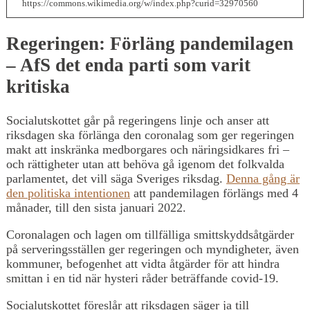
https://commons.wikimedia.org/w/index.php?curid=32970560
Regeringen: Förläng pandemilagen
– AfS det enda parti som varit
kritiska
Socialutskottet går på regeringens linje och anser att
riksdagen ska förlänga den coronalag som ger regeringen
makt att inskränka medborgares och näringsidkares fri –
och rättigheter utan att behöva gå igenom det folkvalda
parlamentet, det vill säga Sveriges riksdag.
Denna gång är
den politiska intentionen
att pandemilagen förlängs med 4
månader, till den sista januari 2022.
Coronalagen och lagen om tillfälliga smittskyddsåtgärder
på serveringsställen ger regeringen och myndigheter, även
kommuner, befogenhet att vidta åtgärder för att hindra
smittan i en tid när hysteri råder beträffande covid-19.
Socialutskottet föreslår att riksdagen säger ja till