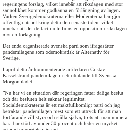
regeringens förslag, vilket innebär att riksdagen med stor
sannolikhet kommer godkänna en förlängning av lagen.
Varken Sverigedemokraterna eller Moderaterna har gjort
offentliga utspel kring detta den senaste tiden, vilket
innebär att det de facto inte finns en opposition i riksdagen
mot en förlägning.
Det enda organiserade svenska parti som ifrågasätter
pandemilagens som odemokratisk är Alternativ för
Sverige.
I april detta år kommenterade artiledaren Gustav
Kasselstrand pandemilagen i ett uttalande till Svenska
Morgonbladet
”Nu har vi en situation där regeringen fattar dåliga beslut
och där besluten helt saknar legitimitet.
Socialdemokraterna är ett maktfullkomligt parti och jag
betraktar pandemilagen mest som ett uttryck för att man
fortfarande vill styra och ställa själva, trots att man numera
bara har stöd av under 30 procent och leder en mycket
ostadig minoritetsregering.”