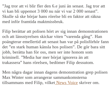
”Jag tror att vi blir fler den 6.e juni än senast. Jag tror att
vi kan bli uppemot 3 000 nu när vi var 2 000 senast”.
Skulle så ske börjar hans rörelse bli en faktor att räkna
med inför framtida maktmissbruk.
Filip berättar att polisen hört av sig innan demonstrationen
och att länsstyrelsen skickar viten ”varenda gång”. Han
poängterar emellertid att senast han var på polisförhör fann
det ”en stark human känsla hos polisen”. De gör bara sitt
jobb, berätta han för oss, men ser inte honom som
kriminell. ”Media har mer börjat ignorera än att
trakassera” hans rörelsen, bedömer Filip dessutom.
Men några dagar innan dagens demonstration grep polisen
Max Winter som arrangerar sammankomsterna
tillsammans med Filip, vilket
News Voice
skriver om.