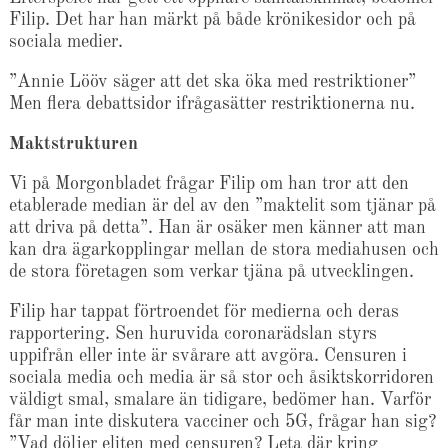
Filip. Det har han märkt på både krönikesidor och på
sociala medier.
”Annie Lööv säger att det ska öka med restriktioner”
Men flera debattsidor ifrågasätter restriktionerna nu.
Maktstrukturen
Vi på Morgonbladet frågar Filip om han tror att den
etablerade median är del av den ”maktelit som tjänar på
att driva på detta”. Han är osäker men känner att man
kan dra ägarkopplingar mellan de stora mediahusen och
de stora företagen som verkar tjäna på utvecklingen.
Filip har tappat förtroendet för medierna och deras
rapportering. Sen huruvida coronarädslan styrs
uppifrån eller inte är svårare att avgöra. Censuren i
sociala media och media är så stor och åsiktskorridoren
väldigt smal, smalare än tidigare, bedömer han. Varför
får man inte diskutera vacciner och 5G, frågar han sig?
”Vad döljer eliten med censuren? Leta där kring