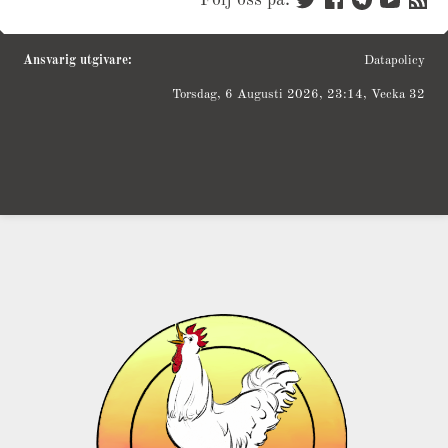
Ansvarig utgivare:
Datapolicy
Torsdag, 6 Augusti 2026, 23:14, Vecka 32