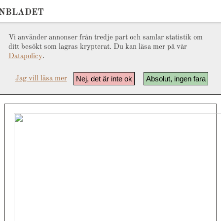
ONBLADET
Vi använder annonser från tredje part och samlar statistik om
ditt besökt som lagras krypterat. Du kan läsa mer på vår
Datapolicy
.
Nej, det är inte ok
Absolut, ingen fara
Jag vill läsa mer