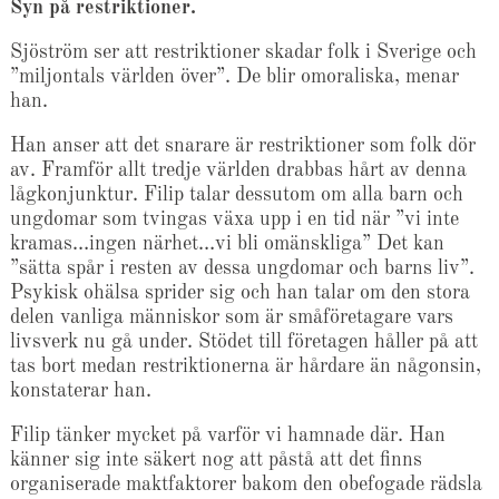
Syn på restriktioner.
Sjöström ser att restriktioner skadar folk i Sverige och
”miljontals världen över”. De blir omoraliska, menar
han.
Han anser att det snarare är restriktioner som folk dör
av. Framför allt tredje världen drabbas hårt av denna
lågkonjunktur. Filip talar dessutom om alla barn och
ungdomar som tvingas växa upp i en tid när ”vi inte
kramas…ingen närhet…vi bli omänskliga” Det kan
”sätta spår i resten av dessa ungdomar och barns liv”.
Psykisk ohälsa sprider sig och han talar om den stora
delen vanliga människor som är småföretagare vars
livsverk nu gå under. Stödet till företagen håller på att
tas bort medan restriktionerna är hårdare än någonsin,
konstaterar han.
Filip tänker mycket på varför vi hamnade där. Han
känner sig inte säkert nog att påstå att det finns
organiserade maktfaktorer bakom den obefogade rädsla