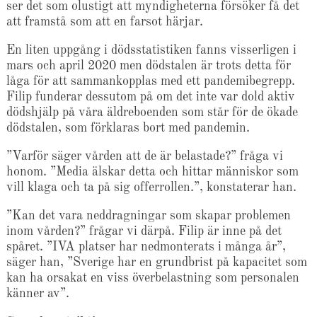
ser det som olustigt att myndigheterna försöker få det
att framstå som att en farsot härjar.
En liten uppgång i dödsstatistiken fanns visserligen i
mars och april 2020 men dödstalen är trots detta för
låga för att sammankopplas med ett pandemibegrepp.
Filip funderar dessutom på om det inte var dold aktiv
dödshjälp på våra äldreboenden som står för de ökade
dödstalen, som förklaras bort med pandemin.
”Varför säger vården att de är belastade?” fråga vi
honom. ”Media älskar detta och hittar människor som
vill klaga och ta på sig offerrollen.”, konstaterar han.
”Kan det vara neddragningar som skapar problemen
inom vården?” frågar vi därpå. Filip är inne på det
spåret. ”IVA platser har nedmonterats i många år”,
säger han, ”Sverige har en grundbrist på kapacitet som
kan ha orsakat en viss överbelastning som personalen
känner av”.