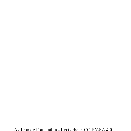
Av Frankie Fouganthin - Eget arbete, CC BY-SA 4.0,