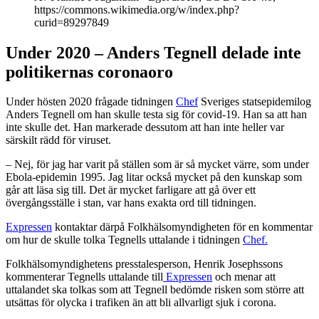
https://commons.wikimedia.org/w/index.php?
curid=89297849
Under 2020 – Anders Tegnell delade inte
politikernas coronaoro
Under hösten 2020 frågade tidningen
Chef
Sveriges statsepidemilog
Anders Tegnell om han skulle testa sig för covid-19. Han sa att han
inte skulle det. Han markerade dessutom att han inte heller var
särskilt rädd för viruset.
– Nej, för jag har varit på ställen som är så mycket värre, som under
Ebola-epidemin 1995. Jag litar också mycket på den kunskap som
går att läsa sig till. Det är mycket farligare att gå över ett
övergångsställe i stan, var hans exakta ord till tidningen.
Expressen
kontaktar därpå Folkhälsomyndigheten för en kommentar
om hur de skulle tolka Tegnells uttalande i tidningen
Chef.
Folkhälsomyndighetens presstalesperson, Henrik Josephssons
kommenterar Tegnells uttalande till
Expressen
och menar att
uttalandet ska tolkas som att Tegnell bedömde risken som större att
utsättas för olycka i trafiken än att bli allvarligt sjuk i corona.