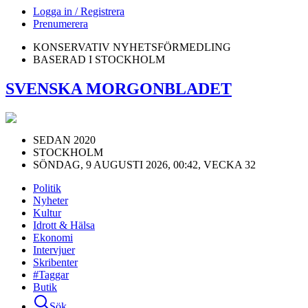
Logga in / Registrera
Prenumerera
KONSERVATIV NYHETSFÖRMEDLING
BASERAD I STOCKHOLM
SVENSKA MORGONBLADET
SEDAN 2020
STOCKHOLM
SÖNDAG, 9 AUGUSTI 2026, 00:42, VECKA 32
Politik
Nyheter
Kultur
Idrott & Hälsa
Ekonomi
Intervjuer
Skribenter
#Taggar
Butik
Sök