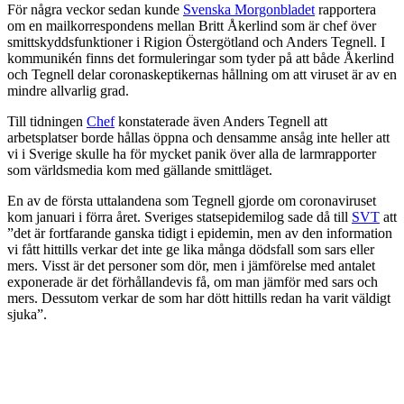
För några veckor sedan kunde
Svenska Morgonbladet
rapportera
om en mailkorrespondens mellan Britt Åkerlind som är chef över
smittskyddsfunktioner i Rigion Östergötland och Anders Tegnell. I
kommunikén finns det formuleringar som tyder på att både Åkerlind
och Tegnell delar coronaskeptikernas hållning om att viruset är av en
mindre allvarlig grad.
Till tidningen
Chef
konstaterade även Anders Tegnell att
arbetsplatser borde hållas öppna och densamme ansåg inte heller att
vi i Sverige skulle ha för mycket panik över alla de larmrapporter
som världsmedia kom med gällande smittläget.
En av de första uttalandena som Tegnell gjorde om coronaviruset
kom januari i förra året. Sveriges statsepidemilog sade då till
SVT
att
”det är fortfarande ganska tidigt i epidemin, men av den information
vi fått hittills verkar det inte ge lika många dödsfall som sars eller
mers. Visst är det personer som dör, men i jämförelse med antalet
exponerade är det förhållandevis få, om man jämför med sars och
mers. Dessutom verkar de som har dött hittills redan ha varit väldigt
sjuka”.