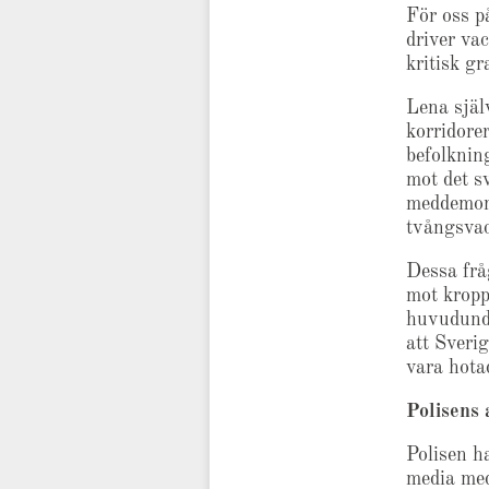
För oss p
driver va
kritisk g
Lena själ
korridorer
befolknin
mot det sv
meddemons
tvångsvac
Dessa frå
mot kropp
huvudunda
att Sveri
vara hota
Polisens
Polisen ha
media med