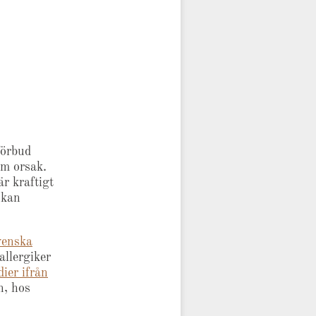
förbud
om orsak.
r kraftigt
 kan
venska
allergiker
ier ifrån
n, hos