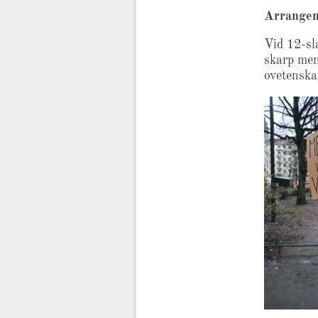
Arrangem
Vid 12-sl
skarp men
ovetenska