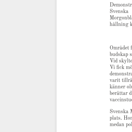
Demonstr
Svenska
Morgonbl
hållning 
Området f
budskap 
Vid skylt
Vi fick mö
demonstra
varit till
känner ol
berättar 
vaccinstu
Svenska M
plats. Hon
medan pol