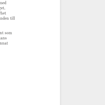
 med
get.
rhet
nden till
ant som
stans
unnat