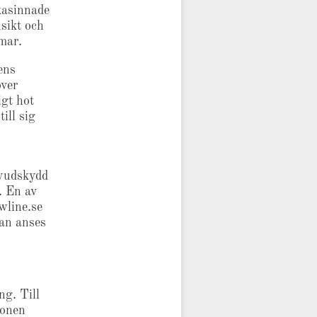
kasinnade
nsikt och
mar.
ens
över
igt hot
ill sig
uvudskydd
. En av
wline.se
san anses
ng. Till
ionen