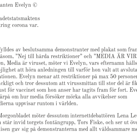
anten Evelyn ©
adetstatsmaktens
kring corona var.
ylldes av beslutsamma demonstranter med plakat som fra
såsom, ”Nej till hårda restriktioner” och ”MEDIA ÄR V
en, Media är viruset, möter vi Evelyn, vars efternamn hålls
jlighet att höra anledningen till varför hon valt att avsluta 
tionen. Evelyn menar att restriktioner på max 50 persone
räckligt och tror dessutom att virussmittan till stor del är f
ust för vaccinet som hon anser har tagits fram för fort. Ev
därpå om hur media försöker mörka alla avvikelser som
dierna uppvisar runtom i världen.
orgonbladet möter dessutom internettdebattören Lena Le
 står invid torgets fontängrupp, Tors Fiske, och ser ut öv
isen gav sig på demonstranterna med allt våldsammare me