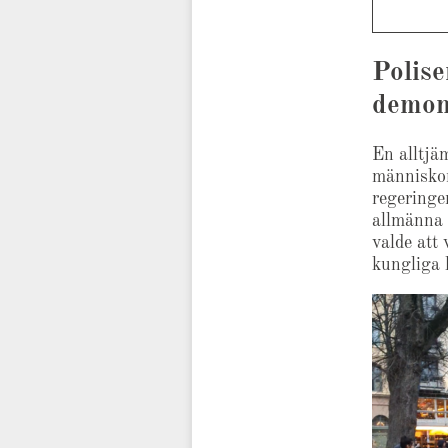
Polise
demon
En alltjä
människor
regeringe
allmänna 
valde att 
kungliga 