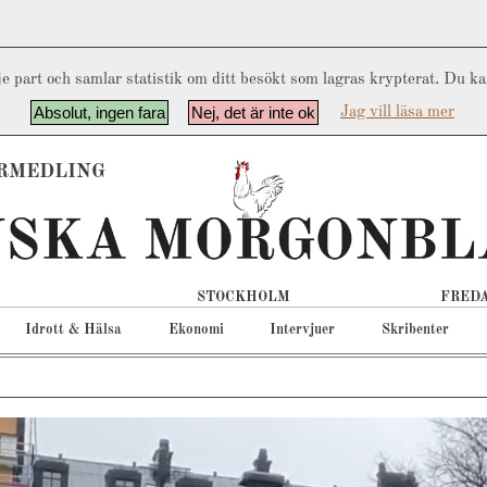
e part och samlar statistik om ditt besökt som lagras krypterat. Du k
Absolut, ingen fara
Nej, det är inte ok
Jag vill läsa mer
RMEDLING
STOCKHOLM
FREDA
Idrott & Hälsa
Ekonomi
Intervjuer
Skribenter