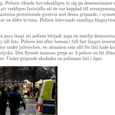
ng. Polisen riktade huvudsakligen in sig på demonstranter
 att verkligen fastställa att de var kopplad till arrangeman
nterna protesterade givetvis mot dessa gripande, i synne
 av en äldre kvinna. Polisen hänvisade samtliga klagoyttra
så pass långt att polisen började jaga en manlig demonstr
ly till fots. Polisen kör efter honom i full fart längst inner
tor under julruschen, en situation som allt för lätt hade k
 olycka. Den flyende mannan greps av 3 poliser en bit ifrån
et. Under gripande skadades en polisman lätt i ögat.