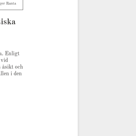
ger Ranta
tiska
a. Enligt
 vid
 åsikt och
ällen i den