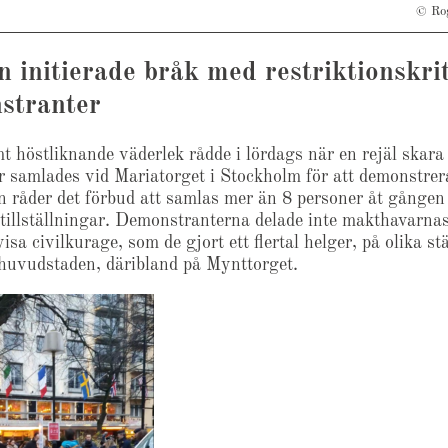
© Ro
n initierade bråk med restriktionskri
stranter
mt höstliknande väderlek rådde i lördags när en rejäl skara
 samlades vid Mariatorget i Stockholm för att demonstrer
n råder det förbud att samlas mer än 8 personer åt gången
tillställningar. Demonstranterna delade inte makthavarnas
visa civilkurage, som de gjort ett flertal helger, på olika st
huvudstaden, däribland på Mynttorget.