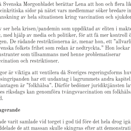
å Svenska Morgonbladet berättar Lena att hon och flera li
ccinkritiska sidor på nätet vars medlemmar söker bredare i
ranskning av hela situationen kring vaccination och sjukdo
v ser hela krisen/pandemin som uppdiktad av eliten i makt
, med hjälp av media och politiker, för att få mer kontroll 
gen. De rådande restriktionerna är, menar hon, ett ”allvarl
enska folkets frihet som redan är nedtryckta.” Hon lockar t
tranter som tillsammans med henne problematiserar
cination och restriktioner.
gor är viktiga att ventilera då Sveriges regeringsforms h
singripanden har ett undantag i lagrummets andra kapitel
ntagen är ”folkhälsa”. Därför bedömer juridiktjänsten la
ges riksdags kan genomföra tvångsvaccination om folkhäl
d.
 agerande
de varit samlade vid torget i god tid före det hela drog igå
delade de att massan skulle skingras efter att demonstrat