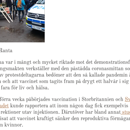
Ranta
na var i mångt och mycket riktade mot det demonstrations
ngsmakten verkställer med den påstådda coronasmittan s
 av protestdeltagarna bedömer att den så kallade pandemin ä
 och att vaccinet som tagits fram på drygt ett halvår i sig
fara för liv och hälsa.
 förra vecka påbörjades vaccination i Storbritannien och
S
adet
kunde rapportera att inom någon dag fick exempelvis 
a rektioner utav injektionen. Därutöver har bland annat
stud
sat att vaccinet kraftigt sänker den reproduktiva förmåga
m kvinnor.