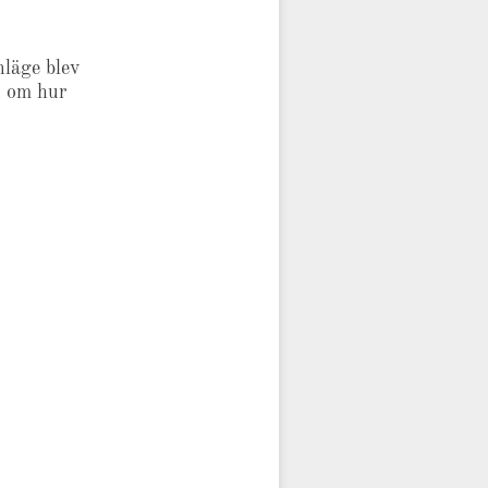
nläge blev
n om hur