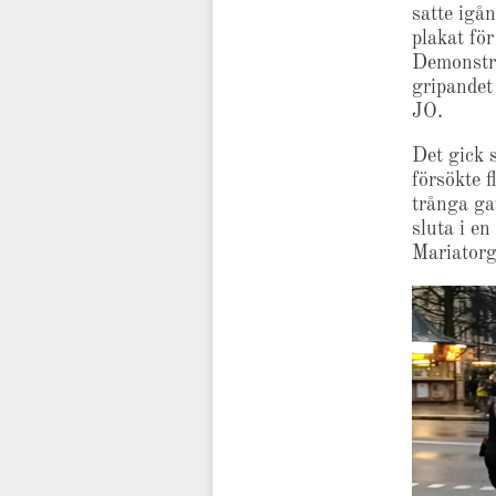
satte igå
plakat för
Demonstra
gripandet
JO.
Det gick 
försökte f
trånga ga
sluta i en
Mariatorg