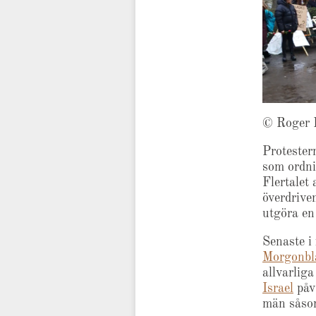
© Roger 
Protester
som ordni
Flertalet
överdriven
utgöra en 
Senaste i
Morgonbl
allvarlig
Israel
påvi
män såso