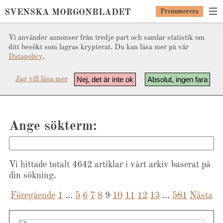
SVENSKA MORGONBLADET
Prenumerera
Vi använder annonser från tredje part och samlar statistik om
ditt besökt som lagras krypterat. Du kan läsa mer på vår
Datapolicy
.
Nej, det är inte ok
Absolut, ingen fara
Jag vill läsa mer
Ange sökterm:
Vi hittade totalt 4642 artiklar i vårt arkiv baserat på
din sökning.
Föregående
1
…
5
6
7
8
9
Sidnumrering
10
11
12
13
…
581
Nästa
för