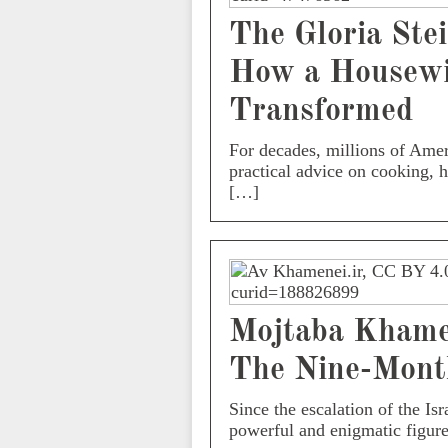
The Gloria Ste
How a Housewi
Transformed
For decades, millions of Ame
practical advice on cooking, 
[…]
Mojtaba Khamen
The Nine-Month
Since the escalation of the Is
powerful and enigmatic figure