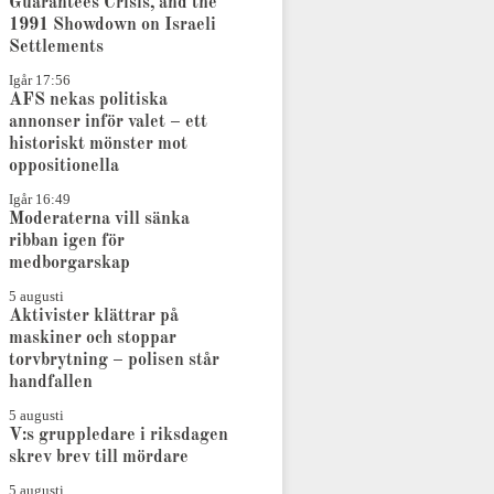
Guarantees Crisis, and the
1991 Showdown on Israeli
Settlements
Igår 17:56
AFS nekas politiska
annonser inför valet – ett
historiskt mönster mot
oppositionella
Igår 16:49
Moderaterna vill sänka
ribban igen för
medborgarskap
5 augusti
Aktivister klättrar på
maskiner och stoppar
torvbrytning – polisen står
handfallen
5 augusti
V:s gruppledare i riksdagen
skrev brev till mördare
5 augusti