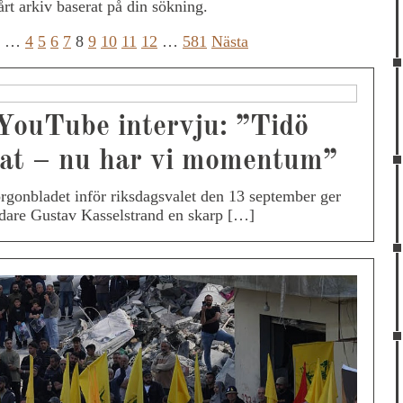
vårt arkiv baserat på din sökning.
…
4
5
6
7
8
9
10
11
12
…
581
Nästa
Sidnumrering
för
inlägg
 YouTube intervju: ”Tidö
erat – nu har vi momentum”
rgonbladet inför riksdagsvalet den 13 september ger
ledare Gustav Kasselstrand en skarp […]