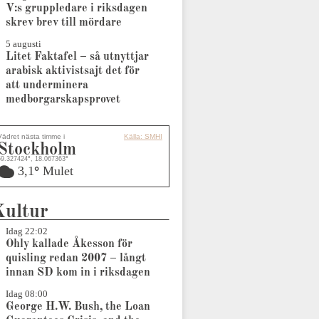
V:s gruppledare i riksdagen
skrev brev till mördare
5 augusti
Litet Faktafel – så utnyttjar
arabisk aktivistsajt det för
att underminera
medborgarskapsprovet
Vädret nästa timme i
Källa: SMHI
Stockholm
59.327424
°
, 18.067363
°
3,1
°
Mulet
Kultur
Idag 22:02
Ohly kallade Åkesson för
quisling redan 2007 – långt
innan SD kom in i riksdagen
Idag 08:00
George H.W. Bush, the Loan