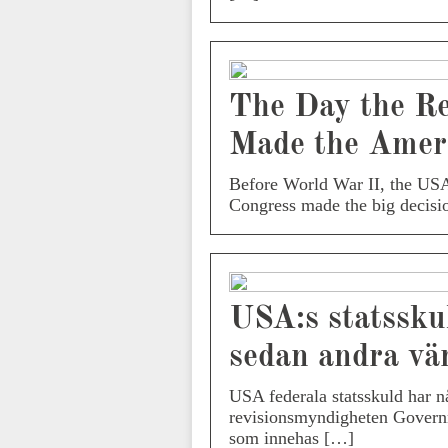
The Day the R
Made the Amer
Before World War II, the USA
Congress made the big decisi
USA:s statsskul
sedan andra vä
USA federala statsskuld har nå
revisionsmyndigheten Govern
som innehas […]