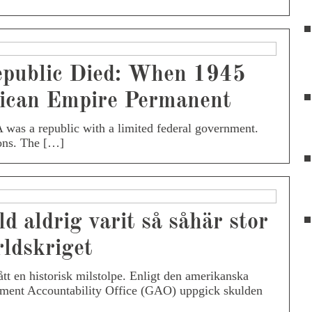
epublic Died: When 1945
ican Empire Permanent
 was a republic with a limited federal government.
ons. The […]
d aldrig varit så såhär stor
rldskriget
tt en historisk milstolpe. Enligt den amerikanska
ment Accountability Office (GAO) uppgick skulden