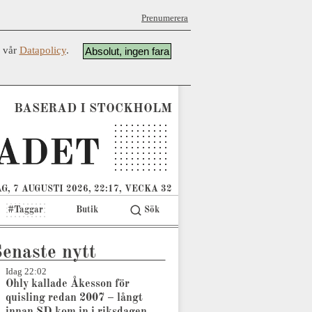
Prenumerera
å vår
Datapolicy
.
Absolut, ingen fara
BASERAD I STOCKHOLM
G, 7 AUGUSTI 2026, 22:17, VECKA 32
#Taggar
Butik
Sök
enaste nytt
Idag 22:02
Ohly kallade Åkesson för
quisling redan 2007 – långt
innan SD kom in i riksdagen