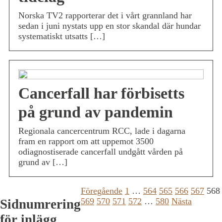
Norska TV2 rapporterar det i vårt grannland har
sedan i juni nystats upp en stor skandal där hundar
systematiskt utsatts […]
Cancerfall har förbisetts
på grund av pandemin
Regionala cancercentrum RCC, lade i dagarna
fram en rapport om att uppemot 3500
odiagnostiserade cancerfall undgått vården på
grund av […]
Föregående
1
…
564
565
566
567
568
569
570
571
572
…
580
Nästa
Sidnumrering
för inlägg