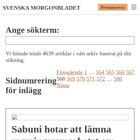
SVENSKA MORGONBLADET
Prenumerera
Ange sökterm:
Vi hittade totalt 4639 artiklar i vårt arkiv baserat på din
sökning.
Föregående
1
…
564
565
566
567
568
569
570
571
572
…
580
Sidnumrering
Nästa
för inlägg
Sabuni hotar att lämna