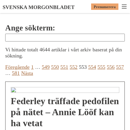
SVENSKA MORGONBLADET
Prenumerera
Ange sökterm:
Vi hittade totalt 4644 artiklar i vårt arkiv baserat på din
sökning.
Sidnumrering
Föregående
1
…
549
550
551
552
553
554
555
556
557
…
581
Nästa
för
inlägg
Federley träffade pedofilen
på nätet – Annie Lööf kan
ha vetat