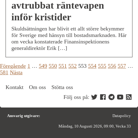
avtrubbat räntevapen
inför kristider
Skuldsättningen har blivit ett allt större bekymmer
för Sverige med hänsyn till bostadsmarknaden. Här
om vecka konstaterade Finansinspektionens
generaldirektör Erik […]
Sidnumrering
Föregående
1
…
549
550
551
552
553
554
555
556
557
…
581
Nästa
för
inlägg
Kontakt
Om oss
Stötta oss
Följ oss på:
Ansvarig utgivare:
Datapolicy
Måndag, 10 Augusti 2026, 09:00, Vecka 33