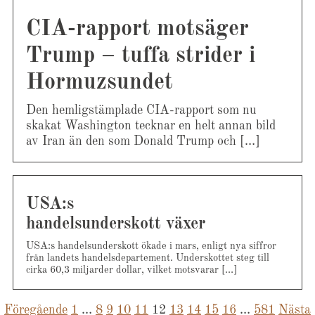
CIA-rapport motsäger
Trump – tuffa strider i
Hormuzsundet
Den hemligstämplade CIA-rapport som nu
skakat Washington tecknar en helt annan bild
av Iran än den som Donald Trump och […]
USA:s
handelsunderskott växer
USA:s handelsunderskott ökade i mars, enligt nya siffror
från landets handelsdepartement. Underskottet steg till
cirka 60,3 miljarder dollar, vilket motsvarar […]
Föregående
1
…
8
9
10
11
12
Sidnumrering
13
14
15
16
…
581
Nästa