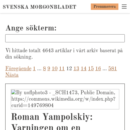
SVENSKA MORGONBLADET
Prenumerera
Ange sökterm:
Vi hittade totalt 4643 artiklar i vårt arkiv baserat på
din sökning.
Föregående
1
…
8
9
10
11
Sidnumrering
12
13
14
15
16
…
581
Nästa
för
inlägg
Roman Yampolskiy:
Varningen om en