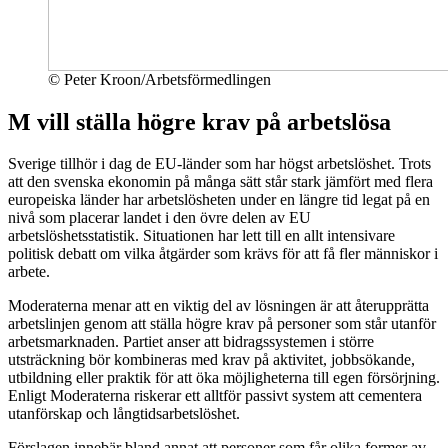
© Peter Kroon/Arbetsförmedlingen
M vill ställa högre krav på arbetslösa
Sverige tillhör i dag de EU-länder som har högst arbetslöshet. Trots
att den svenska ekonomin på många sätt står stark jämfört med flera
europeiska länder har arbetslösheten under en längre tid legat på en
nivå som placerar landet i den övre delen av EU
arbetslöshetsstatistik. Situationen har lett till en allt intensivare
politisk debatt om vilka åtgärder som krävs för att få fler människor i
arbete.
Moderaterna menar att en viktig del av lösningen är att återupprätta
arbetslinjen genom att ställa högre krav på personer som står utanför
arbetsmarknaden. Partiet anser att bidragssystemen i större
utsträckning bör kombineras med krav på aktivitet, jobbsökande,
utbildning eller praktik för att öka möjligheterna till egen försörjning.
Enligt Moderaterna riskerar ett alltför passivt system att cementera
utanförskap och långtidsarbetslöshet.
Förslagen innebär bland annat att personer som får olika former av