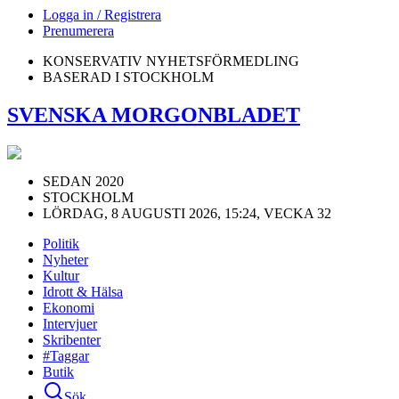
Logga in / Registrera
Prenumerera
KONSERVATIV NYHETSFÖRMEDLING
BASERAD I STOCKHOLM
SVENSKA MORGONBLADET
SEDAN 2020
STOCKHOLM
LÖRDAG, 8 AUGUSTI 2026, 15:24, VECKA 32
Politik
Nyheter
Kultur
Idrott & Hälsa
Ekonomi
Intervjuer
Skribenter
#Taggar
Butik
Sök