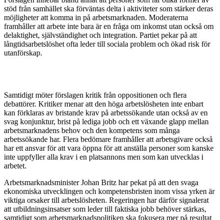
stöd från samhället ska förväntas delta i aktiviteter som stärker deras
möjligheter att komma in på arbetsmarknaden. Moderaterna
framhåller att arbete inte bara är en fråga om inkomst utan också om
delaktighet, självständighet och integration. Partiet pekar på att
långtidsarbetslöshet ofta leder till sociala problem och ökad risk för
utanförskap.
Samtidigt möter förslagen kritik från oppositionen och flera
debattörer. Kritiker menar att den höga arbetslösheten inte enbart
kan förklaras av bristande krav på arbetssökande utan också av en
svag konjunktur, brist på lediga jobb och ett växande glapp mellan
arbetsmarknadens behov och den kompetens som många
arbetssökande har. Flera bedömare framhåller att arbetsgivare också
har ett ansvar för att vara öppna för att anställa personer som kanske
inte uppfyller alla krav i en platsannons men som kan utvecklas i
arbetet.
Arbetsmarknadsminister Johan Britz har pekat på att den svaga
ekonomiska utvecklingen och kompetensbristen inom vissa yrken är
viktiga orsaker till arbetslösheten. Regeringen har därför signalerat
att utbildningsinsatser som leder till faktiska jobb behöver stärkas,
samtidigt som arbetsmarknadspolitiken ska fokusera mer på resultat