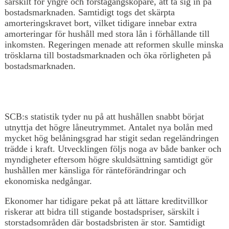
särskilt för yngre och förstagångsköpare, att ta sig in på
bostadsmarknaden. Samtidigt togs det skärpta
amorteringskravet bort, vilket tidigare innebar extra
amorteringar för hushåll med stora lån i förhållande till
inkomsten. Regeringen menade att reformen skulle minska
trösklarna till bostadsmarknaden och öka rörligheten på
bostadsmarknaden.
SCB:s statistik tyder nu på att hushållen snabbt börjat
utnyttja det högre låneutrymmet. Antalet nya bolån med
mycket hög belåningsgrad har stigit sedan regeländringen
trädde i kraft. Utvecklingen följs noga av både banker och
myndigheter eftersom högre skuldsättning samtidigt gör
hushållen mer känsliga för ränteförändringar och
ekonomiska nedgångar.
Ekonomer har tidigare pekat på att lättare kreditvillkor
riskerar att bidra till stigande bostadspriser, särskilt i
storstadsområden där bostadsbristen är stor. Samtidigt