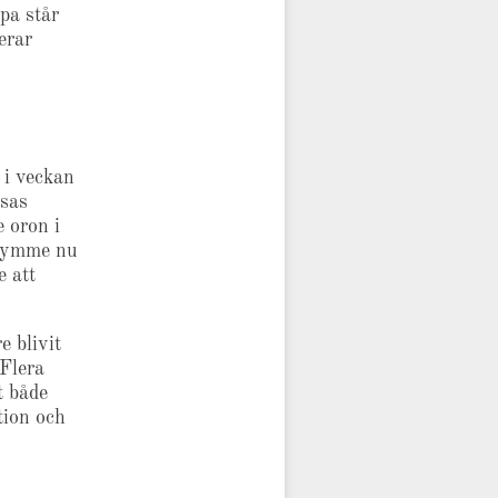
pa står
erar
i veckan
ssas
e oron i
trymme nu
e att
e blivit
 Flera
t både
tion och