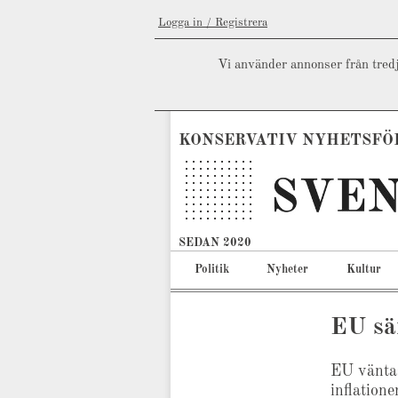
Logga in / Registrera
Vi använder annonser från tredj
KONSERVATIV NYHETSFÖ
SEDAN 2020
Politik
Nyheter
Kultur
EU sä
EU väntas
inflatione