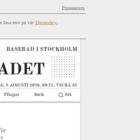
Prenumerera
an läsa mer på vår
Datapolicy
.
BASERAD I STOCKHOLM
G, 8 AUGUSTI 2026, 09:21, VECKA 32
#Taggar
Butik
Sök
för
:s