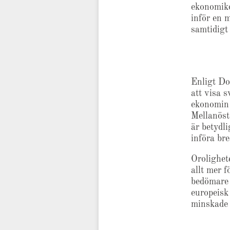
ekonomiko
inför en 
samtidigt 
Enligt D
att visa s
ekonomin 
Mellanöst
är betydl
införa br
Orolighet
allt mer f
bedömare v
europeisk
minskade 