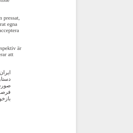
m pressat,
erat egna
 acceptera
rspektiv är
rar att
ایران
دستا.
فرصت 
بازخ!