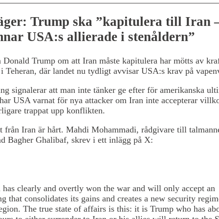
äger: Trump ska ”kapitulera till Iran –
nar USA:s allierade i stenåldern”
 Donald Trump om att Iran måste kapitulera har mötts av kra
 i Teheran, där landet nu tydligt avvisar USA:s krav på vapenv
ing signalerar att man inte tänker ge efter för amerikanska ul
har USA varnat för nya attacker om Iran inte accepterar villk
erligare trappat upp konflikten.
 från Iran är hårt. Mahdi Mohammadi, rådgivare till talmann
Bagher Ghalibaf, skrev i ett inlägg på X:
n has clearly and overtly won the war and will only accept an
g that consolidates its gains and creates a new security regim
egion. The true state of affairs is this: it is Trump who has ab
urs to either surrender to Iran or his allies will return to the 