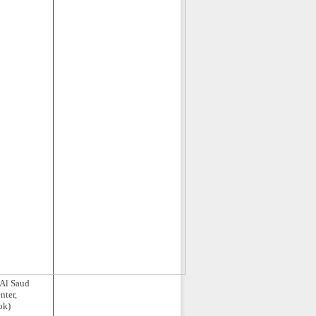
 Al Saud
nter,
ok)