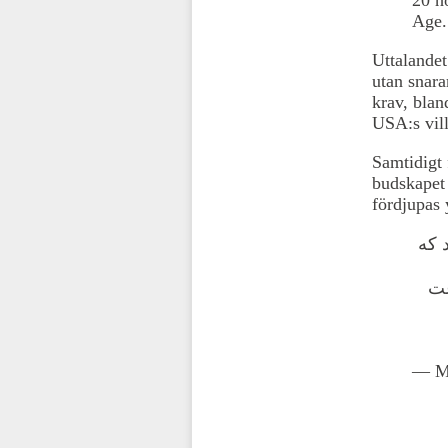
Age.
Uttalandet 
utan snara
krav, blan
USA:s vill
Samtidigt 
budskapet 
fördjupas y
 که
 است که حدود ۲۰ ساعت
— M