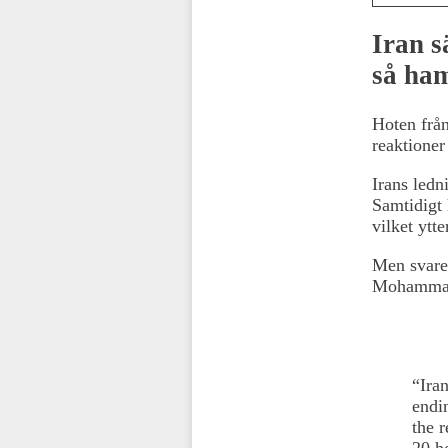
Iran s
så ham
Hoten från
reaktioner
Irans ledn
Samtidigt 
vilket ytt
Men svaret
Mohammad 
“Ira
endin
the r
20 ho