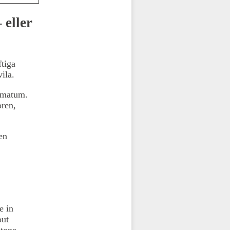
 eller
ftiga
ila.
timatum.
oren,
en
e in
out
Stone