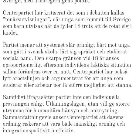
Sverige, med Tidöregeringens politik.”
Centerpartiet har kritiserat det som i debatten kallas
”tonårsutvisningar”, där unga som kommit till Sverige
som barn utvisas när de fyller 18 trots att de rotat sig i
landet.
Partiet menar att systemet slår orimligt hårt mot unga
som gått i svensk skola, lärt sig språket och etablerat
sociala band. Den skarpa gränsen vid 18 år anses
oproportionerlig, eftersom individens faktiska situation
sällan förändras över en natt. Centerpartiet har också
lyft arbetslinjen och argumenterat för att unga som
studerar eller arbetar bör få större möjlighet att stanna.
Samtidigt ifrågasätter partiet inte den individuella
prövningen enligt Utlänningslagen, utan vill ge större
utrymme för humanitära hänsyn och anknytning.
Sammanfattningsvis anser Centerpartiet att dagens
ordning riskerar att vara både mänskligt orimlig och
integrationspolitiskt ineffektiv.