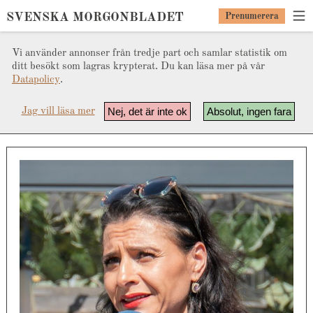
SVENSKA MORGONBLADET
Prenumerera
Vi använder annonser från tredje part och samlar statistik om
ditt besökt som lagras krypterat. Du kan läsa mer på vår
Datapolicy
.
Nej, det är inte ok
Absolut, ingen fara
Jag vill läsa mer