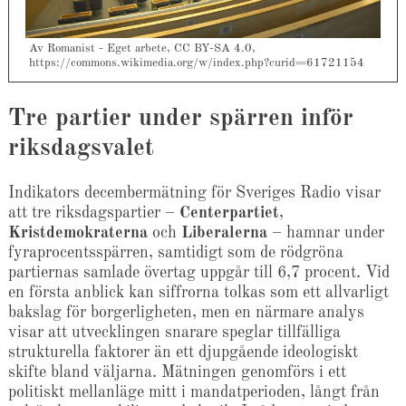
Av Romanist - Eget arbete, CC BY-SA 4.0,
https://commons.wikimedia.org/w/index.php?curid=61721154
Tre partier under spärren inför
riksdagsvalet
Indikators decembermätning för Sveriges Radio visar
att tre riksdagspartier –
Centerpartiet
,
Kristdemokraterna
och
Liberalerna
– hamnar under
fyraprocentsspärren, samtidigt som de rödgröna
partiernas samlade övertag uppgår till 6,7 procent. Vid
en första anblick kan siffrorna tolkas som ett allvarligt
bakslag för borgerligheten, men en närmare analys
visar att utvecklingen snarare speglar tillfälliga
strukturella faktorer än ett djupgående ideologiskt
skifte bland väljarna. Mätningen genomförs i ett
politiskt mellanläge mitt i mandatperioden, långt från