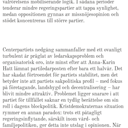
valrörelsens mobiliserande logik. I sådana perioder
tenderar mindre regeringspartier att tappa synlighet,
medan oppositionen gynnas av missnöjesopinion och
stödet koncentreras till större partier.
Centerpartiets nedgång sammanfaller med ett ovanligt
turbulent år präglat av ledarskapsproblem och
organisatorisk oro, inte minst efter att Anna-Karin
Hatt lämnat partiledarposten efter bara ett halvår. Det
har skadat förtroendet för partiets stabilitet, men det
betyder inte att partiets sakpolitiska profil – med fokus
på företagande, landsbygd och decentralisering – har
blivit mindre attraktiv. Problemet ligger snarare i att
partiet för tillfället saknar en tydlig berättelse om sin
roll i dagens blockpolitik. Kristdemokraternas situation
rymmer en annan paradox: trots ett påtagligt
regeringsinflytande, särskilt inom vård- och
familjepolitiken, ger detta inte utslag i opinionen. När