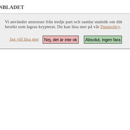
NBLADET
Vi använder annonser från tredje part och samlar statistik om ditt
besökt som lagras krypterat. Du kan läsa mer på vår
Datapolicy
.
Jag vill läsa mer
Nej, det är inte ok
Absolut, ingen fara