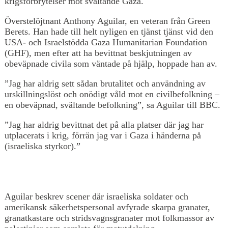
krigsförbrytelser mot svältande Gaza.
Överstelöjtnant Anthony Aguilar, en veteran från Green
Berets. Han hade till helt nyligen en tjänst tjänst vid den
USA- och Israelstödda Gaza Humanitarian Foundation
(GHF), men efter att ha bevittnat beskjutningen av
obeväpnade civila som väntade på hjälp, hoppade han av.
”Jag har aldrig sett sådan brutalitet och användning av
urskillningslöst och onödigt våld mot en civilbefolkning –
en obeväpnad, svältande befolkning”, sa Aguilar till BBC.
”Jag har aldrig bevittnat det på alla platser där jag har
utplacerats i krig, förrän jag var i Gaza i händerna på
(israeliska styrkor).”
Aguilar beskrev scener där israeliska soldater och
amerikansk säkerhetspersonal avfyrade skarpa granater,
granatkastare och stridsvagnsgranater mot folkmassor av