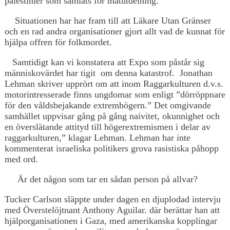
palestinier som samlats för matutdelning.
Situationen har har fram till att Läkare Utan Gränser
och en rad andra organisationer gjort allt vad de kunnat för
hjälpa offren för folkmordet.
Samtidigt kan vi konstatera att Expo som påstår sig
människovärdet har tigit om denna katastrof. Jonathan
Lehman skriver upprört om att inom Raggarkulturen d.v.s.
motorintresserade finns ungdomar som enligt ”dörröppnare
för den våldsbejakande extremhögern.” Det omgivande
samhället uppvisar gång på gång naivitet, okunnighet och
en överslätande attityd till högerextremismen i delar av
raggarkulturen,” klagar Lehman. Lehman har inte
kommenterat israeliska politikers grova rasistiska påhopp
med ord.
Är det någon som tar en sådan person på allvar?
Tucker Carlson släppte under dagen en djuplodad intervju
med Överstelöjtnant Anthony Aguilar. där berättar han att
hjälporganisationen i Gaza, med amerikanska kopplingar