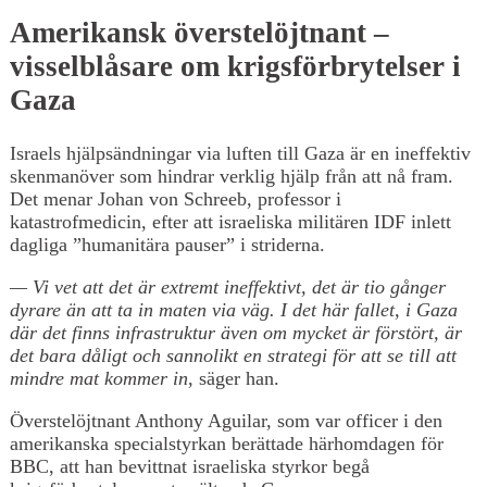
Amerikansk överstelöjtnant –
visselblåsare om krigsförbrytelser i
Gaza
Israels hjälpsändningar via luften till Gaza är en ineffektiv
skenmanöver som hindrar verklig hjälp från att nå fram.
Det menar Johan von Schreeb, professor i
katastrofmedicin, efter att israeliska militären IDF inlett
dagliga ”humanitära pauser” i striderna.
— Vi vet att det är extremt ineffektivt, det är tio gånger
dyrare än att ta in maten via väg. I det här fallet, i Gaza
där det finns infrastruktur även om mycket är förstört, är
det bara dåligt och sannolikt en strategi för att se till att
mindre mat kommer in
, säger han.
Överstelöjtnant Anthony Aguilar, som var officer i den
amerikanska specialstyrkan berättade härhomdagen för
BBC, att han bevittnat israeliska styrkor begå