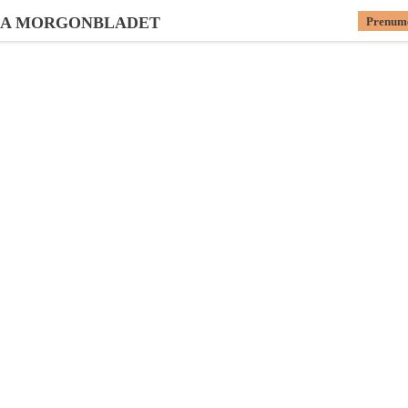
KA MORGONBLADET
Prenum