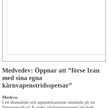
Medvedev: Öppnar att ”förse Iran
med sina egna
kärnvapenstridsspetsar”
Moskva.
I ett dramatiskt och uppmärksammat uttalande på sin
Telegramoch på X under söndagsmorgonen hävdade