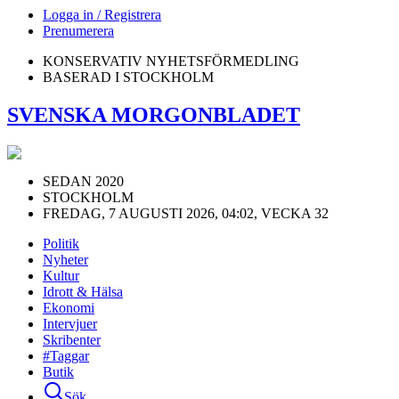
Logga in / Registrera
Prenumerera
KONSERVATIV NYHETSFÖRMEDLING
BASERAD I STOCKHOLM
SVENSKA MORGONBLADET
SEDAN 2020
STOCKHOLM
FREDAG, 7 AUGUSTI 2026, 04:02, VECKA 32
Politik
Nyheter
Kultur
Idrott & Hälsa
Ekonomi
Intervjuer
Skribenter
#Taggar
Butik
Sök