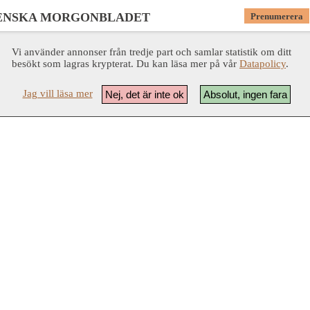
ENSKA MORGONBLADET
Prenumerera
Vi använder annonser från tredje part och samlar statistik om ditt
besökt som lagras krypterat. Du kan läsa mer på vår
Datapolicy
.
Jag vill läsa mer
Nej, det är inte ok
Absolut, ingen fara