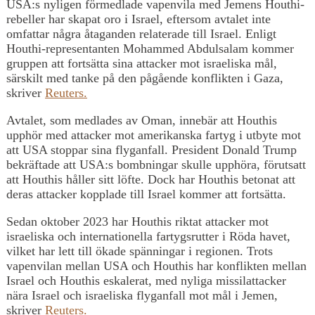
USA:s nyligen förmedlade vapenvila med Jemens Houthi-
rebeller har skapat oro i Israel, eftersom avtalet inte
omfattar några åtaganden relaterade till Israel. Enligt
Houthi-representanten Mohammed Abdulsalam kommer
gruppen att fortsätta sina attacker mot israeliska mål,
särskilt med tanke på den pågående konflikten i Gaza,
skriver
Reuters.
Avtalet, som medlades av Oman, innebär att Houthis
upphör med attacker mot amerikanska fartyg i utbyte mot
att USA stoppar sina flyganfall. President Donald Trump
bekräftade att USA:s bombningar skulle upphöra, förutsatt
att Houthis håller sitt löfte. Dock har Houthis betonat att
deras attacker kopplade till Israel kommer att fortsätta.
Sedan oktober 2023 har Houthis riktat attacker mot
israeliska och internationella fartygsrutter i Röda havet,
vilket har lett till ökade spänningar i regionen. Trots
vapenvilan mellan USA och Houthis har konflikten mellan
Israel och Houthis eskalerat, med nyliga missilattacker
nära Israel och israeliska flyganfall mot mål i Jemen,
skriver
Reuters.