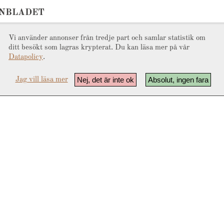
ONBLADET
Vi använder annonser från tredje part och samlar statistik om
ditt besökt som lagras krypterat. Du kan läsa mer på vår
Datapolicy
.
Nej, det är inte ok
Absolut, ingen fara
Jag vill läsa mer