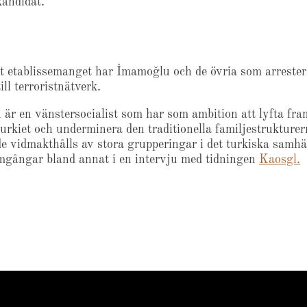
andidat.​
t etablissemanget har İmamoğlu och de övria som arrester
ill terroristnätverk.
är en vänstersocialist som har som ambition att lyfta f
Turkiet och underminera den traditionella familjestrukture
de vidmakthålls av stora grupperingar i det turkiska samhäl
mgångar bland annat i en intervju med tidningen
Kaosgl.