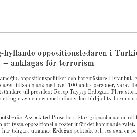
hyllande oppositionsledaren i Turki
 – anklagas för terrorism
amoğlu, oppositionspolitiker och borgmästare i Istanbul, 
dagen tillsammans med över 100 andra personer, varav fle
ståndare till president Recep Tayyip Erdoğan. Flera stora
r stängts av och demonstrationer har förbjudits de komma
hetsbyrån Associated Press betraktas gripandena som ett 
n att tysta oppositionella röster inför det kommande valet.
har tidigare utmanat Erdoğan politiskt och ses som en pot