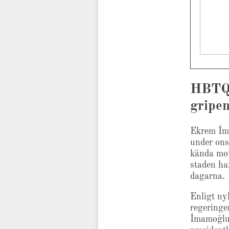
HBTQ-
gripen
​Ekrem İm
under ons
kända mot
staden ha
dagarna.
Enligt ny
regeringe
İmamoğlu 