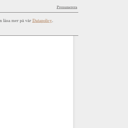
Prenumerera
an läsa mer på vår
Datapolicy
.