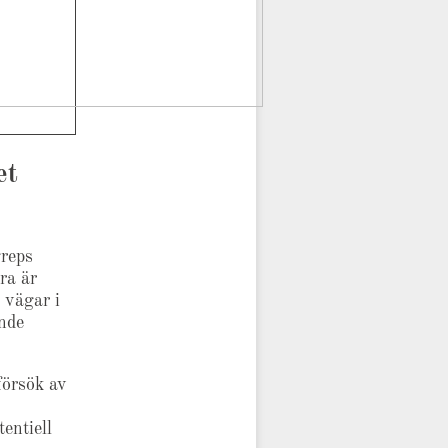
et
greps
ra är
 vägar i
nde
försök av
entiell