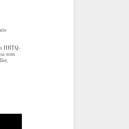
ats
ram HBTQ-
rna som
let.