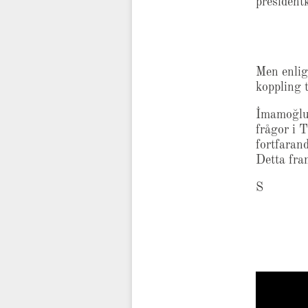
presidentk
Men enlig
koppling t
İmamoğlu 
frågor i 
fortfaran
Detta fra
S