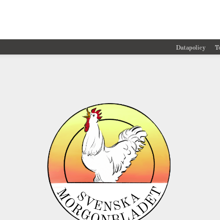
Datapolicy
T