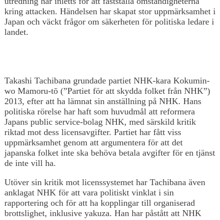
utredning har inletts för att fastställa omständigheterna
kring attacken. Händelsen har skapat stor uppmärksamhet i
Japan och väckt frågor om säkerheten för politiska ledare i
landet.
Takashi Tachibana grundade partiet NHK-kara Kokumin-
wo Mamoru-tō (”Partiet för att skydda folket från NHK”)
2013, efter att ha lämnat sin anställning på NHK. Hans
politiska rörelse har haft som huvudmål att reformera
Japans public service-bolag NHK, med särskild kritik
riktad mot dess licensavgifter. Partiet har fått viss
uppmärksamhet genom att argumentera för att det
japanska folket inte ska behöva betala avgifter för en tjänst
de inte vill ha.
Utöver sin kritik mot licenssystemet har Tachibana även
anklagat NHK för att vara politiskt vinklat i sin
rapportering och för att ha kopplingar till organiserad
brottslighet, inklusive yakuza. Han har påstått att NHK