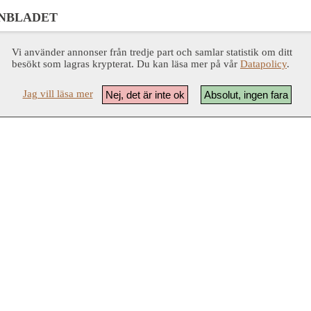
NBLADET
Vi använder annonser från tredje part och samlar statistik om ditt
besökt som lagras krypterat. Du kan läsa mer på vår
Datapolicy
.
Jag vill läsa mer
Nej, det är inte ok
Absolut, ingen fara