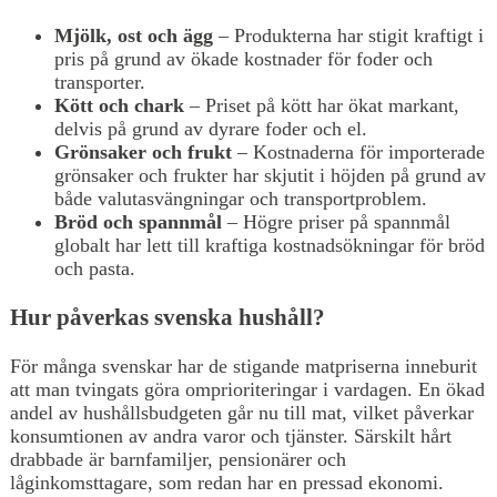
Mjölk, ost och ägg
– Produkterna har stigit kraftigt i
pris på grund av ökade kostnader för foder och
transporter.
Kött och chark
– Priset på kött har ökat markant,
delvis på grund av dyrare foder och el.
Grönsaker och frukt
– Kostnaderna för importerade
grönsaker och frukter har skjutit i höjden på grund av
både valutasvängningar och transportproblem.
Bröd och spannmål
– Högre priser på spannmål
globalt har lett till kraftiga kostnadsökningar för bröd
och pasta.
Hur påverkas svenska hushåll?
För många svenskar har de stigande matpriserna inneburit
att man tvingats göra omprioriteringar i vardagen. En ökad
andel av hushållsbudgeten går nu till mat, vilket påverkar
konsumtionen av andra varor och tjänster. Särskilt hårt
drabbade är barnfamiljer, pensionärer och
låginkomsttagare, som redan har en pressad ekonomi.