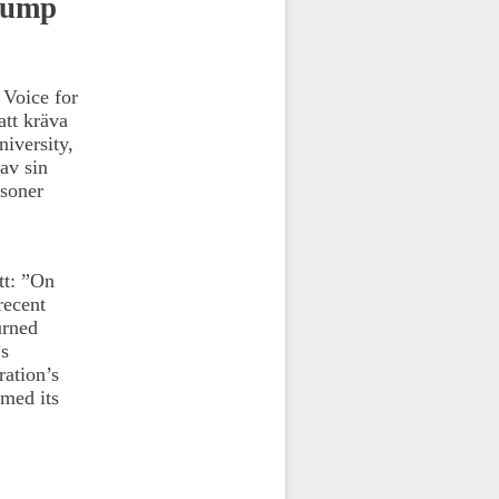
Trump
Voice for
att kräva
iversity,
av sin
rsoner
tt: ”On
recent
urned
’s
ration’s
imed its