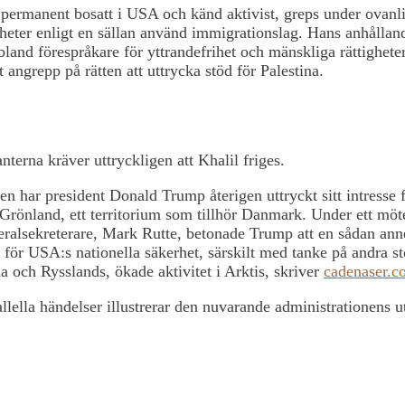
 permanent bosatt i USA och känd aktivist, greps under ovanl
eter enligt en sällan använd immigrationslag. Hans anhållan
bland förespråkare för yttrandefrihet och mänskliga rättighete
 angrepp på rätten att uttrycka stöd för Palestina. ​
terna kräver uttryckligen att Khalil friges.
n har president Donald Trump återigen uttryckt sitt intresse f
Grönland, ett territorium som tillhör Danmark. Under ett mö
ralsekreterare, Mark Rutte, betonade Trump att en sådan ann
för USA:s nationella säkerhet, särskilt med tanke på andra s
 och Rysslands, ökade aktivitet i Arktis, skriver
cadenaser.c
llella händelser illustrerar den nuvarande administrationens 