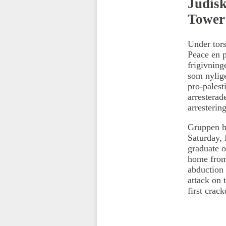
Judisk
Tower
Under tor
Peace en p
frigivning
som nylig
pro-palest
arresterad
arresterin
Gruppen ha
Saturday, 
graduate o
home from
abduction 
attack on 
first crac