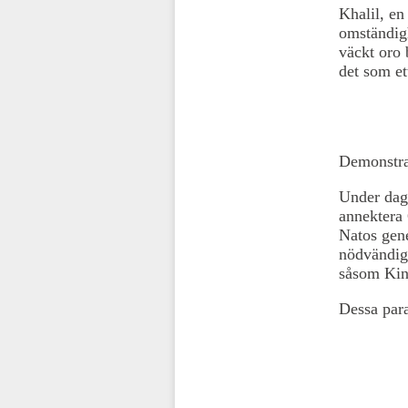
Khalil, en
omständigh
väckt oro 
det som ett
Demonstran
Under dage
annektera 
Natos gene
nödvändig 
såsom Kina
Dessa para