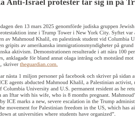
a Anti-Israel protester tar sig in på 
sdagen den 13 mars 2025 genomförde judiska gruppen Jewish 
rotestaktion inne i Trump Tower i New York City. Syftet var 
en av Mahmoud Khalil, en palestinsk student vid Columbia Un
en gripits av amerikanska immigrationsmyndigheter på grund 
inska aktivism. Demonstrationen resulterade i att nära 100 pe
es, anklagade för bland annat olaga intrång och motstånd mot
g, skriver
theguardian.com.
r nästa 1 miljon personer på facebook och skriver på sidan a
ICE agents abducted Mahmoud Khalil, a Palestinian activist, 
f Columbia University and U.S. permanent resident as he ret
 an Iftar with his wife, who is 8 months pregnant. Mahmoud
by ICE marks a new, severe escalation in the Trump administ
the movement for Palestinian freedom in the US, which has a
kdown at universities where students have organized”.