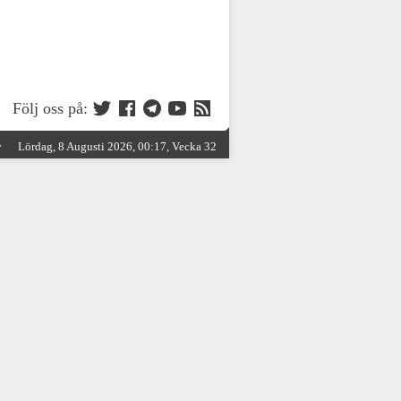
Följ oss på:
y
Lördag, 8 Augusti 2026, 00:17, Vecka 32