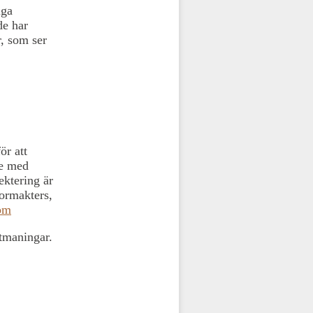
iga
de har
r, som ser
ör att
te med
ektering är
tormakters,
om
utmaningar.