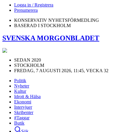
Logga in / Registrera
Prenumerera
KONSERVATIV NYHETSFÖRMEDLING
BASERAD I STOCKHOLM
SVENSKA MORGONBLADET
SEDAN 2020
STOCKHOLM
FREDAG, 7 AUGUSTI 2026, 11:45, VECKA 32
Politik
Nyheter
Kultur
Idrott & Hälsa
Ekonomi
Intervjuer
Skribenter
#Taggar
Butik
Sök