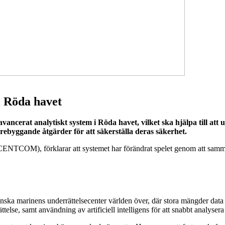
 Röda havet
cerat analytiskt system i Röda havet, vilket ska hjälpa till att u
rebyggande åtgärder för att säkerställa deras säkerhet.
COM), förklarar att systemet har förändrat spelet genom att sammanstäl
ska marinens underrättelsecenter världen över, där stora mängder data
ättelse, samt användning av artificiell intelligens för att snabbt analyser