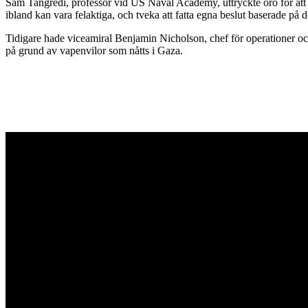
Sam Tangredi, professor vid US Naval Academy, uttryckte oro för att 
ibland kan vara felaktiga, och tveka att fatta egna beslut baserade på d
Tidigare hade viceamiral Benjamin Nicholson, chef för operationer oc
på grund av vapenvilor som nåtts i Gaza.