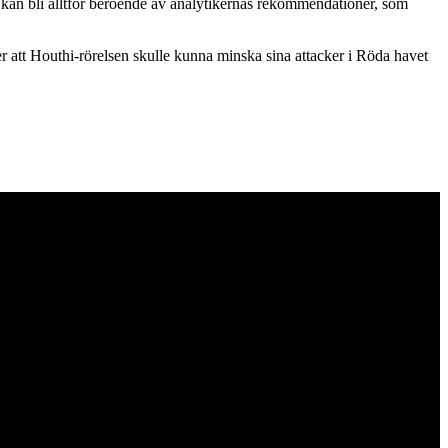
 kan bli alltför beroende av analytikernas rekommendationer, som
 att Houthi-rörelsen skulle kunna minska sina attacker i Röda havet