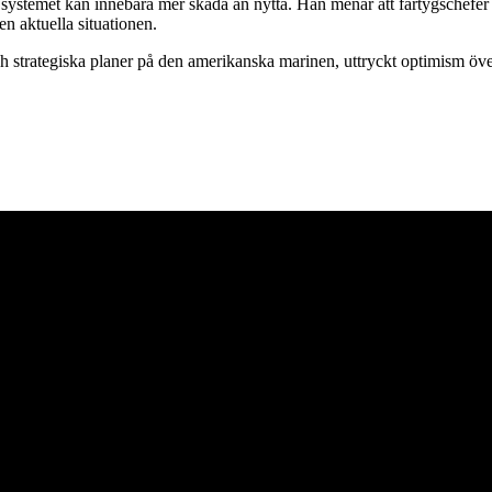
systemet kan innebära mer skada än nytta. Han menar att fartygschefer
en aktuella situationen.
h strategiska planer på den amerikanska marinen, uttryckt optimism över