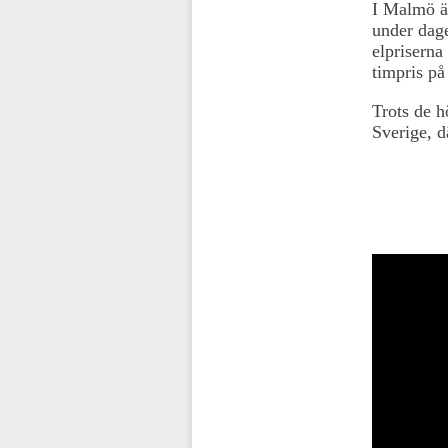
I Malmö är
under dage
elpriserna
timpris p
Trots de h
Sverige, dä