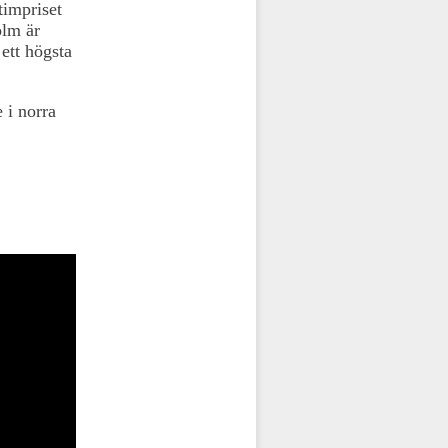
timpriset
olm är
ett högsta
 i norra