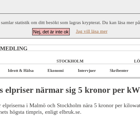
 samlar statistik om ditt besökt som lagras krypterat. Du kan läsa mer p
Jag vill läsa mer
Nej, det är inte ok
RMEDLING
STOCKHOLM
LÖ
Idrott & Hälsa
Ekonomi
Intervjuer
Skribenter
 elpriser närmar sig 5 kronor per k
er elpriserna i Malmö och Stockholm nära 5 kronor per kilow
ets högsta timpris, enligt elbruk.se.