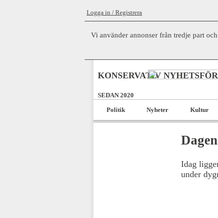
Logga in / Registrera
Vi använder annonser från tredje part och
KONSERVATIV NYHETSFÖ
SEDAN 2020
Politik
Nyheter
Kultur
Dagens
Idag ligg
under dygn