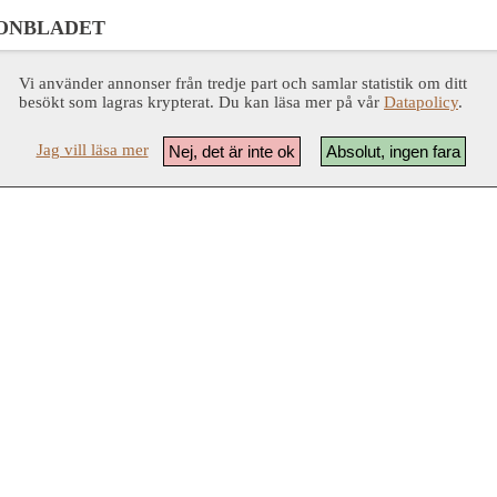
ONBLADET
Vi använder annonser från tredje part och samlar statistik om ditt
besökt som lagras krypterat. Du kan läsa mer på vår
Datapolicy
.
Jag vill läsa mer
Nej, det är inte ok
Absolut, ingen fara