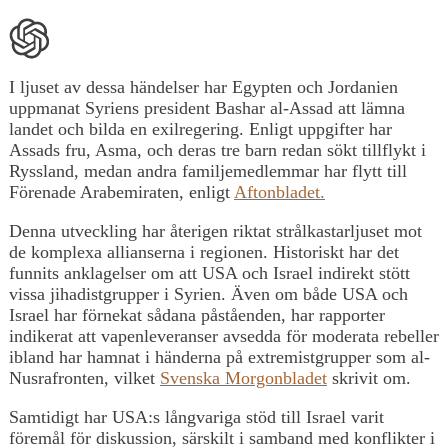
I ljuset av dessa händelser har Egypten och Jordanien
uppmanat Syriens president Bashar al-Assad att lämna
landet och bilda en exilregering. Enligt uppgifter har
Assads fru, Asma, och deras tre barn redan sökt tillflykt i
Ryssland, medan andra familjemedlemmar har flytt till
Förenade Arabemiraten, enligt
Aftonbladet.
Denna utveckling har återigen riktat strålkastarljuset mot
de komplexa allianserna i regionen. Historiskt har det
funnits anklagelser om att USA och Israel indirekt stött
vissa jihadistgrupper i Syrien. Även om både USA och
Israel har förnekat sådana påståenden, har rapporter
indikerat att vapenleveranser avsedda för moderata rebeller
ibland har hamnat i händerna på extremistgrupper som al-
Nusrafronten, vilket
Svenska Morgonbladet
skrivit om.
Samtidigt har USA:s långvariga stöd till Israel varit
föremål för diskussion, särskilt i samband med konflikter i