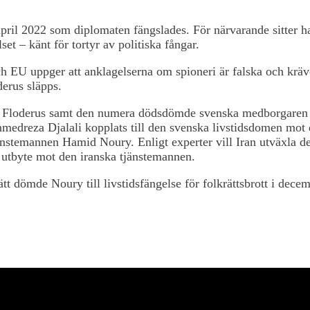
april 2022 som diplomaten fängslades. För närvarande sitter h
set – känt för tortyr av politiska fångar.
h EU uppger att anklagelserna om spioneri är falska och kräve
erus släpps.
t Floderus samt den numera dödsdömde svenska medborgaren
medreza Djalali kopplats till den svenska livstidsdomen mot
änstemannen Hamid Noury. Enligt experter vill Iran utväxla d
 utbyte mot den iranska tjänstemannen.
tt dömde Noury till livstidsfängelse för folkrättsbrott i dece