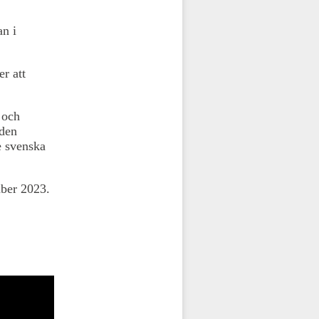
an i
r att
 och
 den
e svenska
mber 2023.