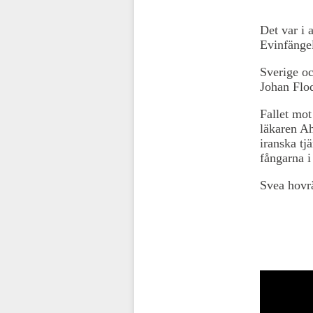
Det var i 
Evinfängel
Sverige oc
Johan Flod
Fallet mo
läkaren Ah
iranska tj
fångarna i
Svea hovrä