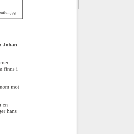
ntion.jpg
n Johan
e med
m finns i
honom mot
m en
ger hans