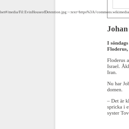
elset#/media/Fil:EvinHouseofDetention.jpg:~:text=https%3A//commons.wikimed
Johan 
I söndags
Floderus,
Floderus a
Israel. Åk
Iran.
Nu har Jo
domen.
– Det är kl
spricka i 
syster To