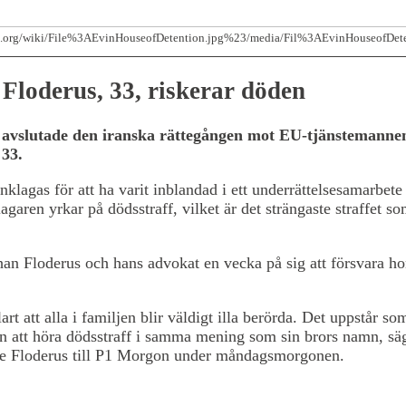
ia.org/wiki/File%3AEvinHouseofDetention.jpg%23/media/Fil%3AEvinHouseofDete
Floderus, 33, riskerar döden
 avslutade den iranska rättegången mot EU-tjänstemanne
 33.
nklagas för att ha varit inblandad i ett underrättelsesamarbet
lagaren yrkar på dödsstraff, vilket är det strängaste straffet so
han Floderus och hans advokat en vecka på sig att försvara 
art att alla i familjen blir väldigt illa berörda. Det uppstår so
en att höra dödsstraff i samma mening som sin brors namn, sä
ve Floderus till P1 Morgon under måndagsmorgonen.