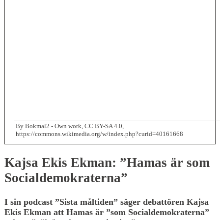
By Bokmal2 - Own work, CC BY-SA 4.0,
https://commons.wikimedia.org/w/index.php?curid=40161668
Kajsa Ekis Ekman: ”Hamas är som
Socialdemokraterna”
I sin podcast ”Sista måltiden” säger debattören Kajsa
Ekis Ekman att Hamas är ”som Socialdemokraterna”