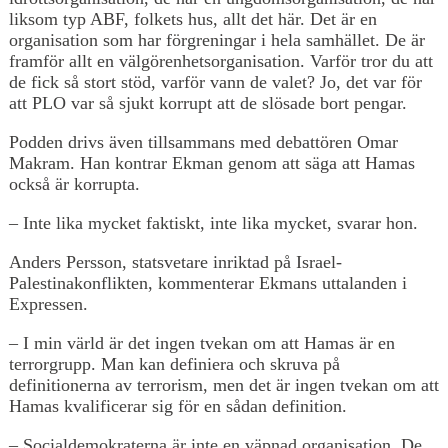
liksom typ ABF, folkets hus, allt det här. Det är en
organisation som har förgreningar i hela samhället. De är
framför allt en välgörenhetsorganisation. Varför tror du att
de fick så stort stöd, varför vann de valet? Jo, det var för
att PLO var så sjukt korrupt att de slösade bort pengar.
Podden drivs även tillsammans med debattören Omar
Makram. Han kontrar Ekman genom att säga att Hamas
också är korrupta.
– Inte lika mycket faktiskt, inte lika mycket, svarar hon.
Anders Persson, statsvetare inriktad på Israel-
Palestinakonflikten, kommenterar Ekmans uttalanden i
Expressen.
– I min värld är det ingen tvekan om att Hamas är en
terrorgrupp. Man kan definiera och skruva på
definitionerna av terrorism, men det är ingen tvekan om att
Hamas kvalificerar sig för en sådan definition.
– Socialdemokraterna är inte en väpnad organisation. De