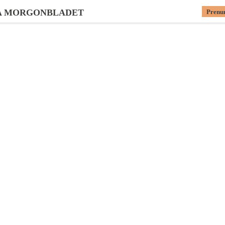
A MORGONBLADET
Prenu