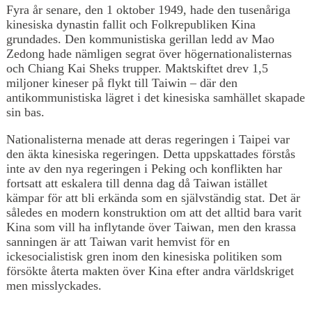
Fyra år senare, den 1 oktober 1949, hade den tusenåriga
kinesiska dynastin fallit och Folkrepubliken Kina
grundades. Den kommunistiska gerillan ledd av Mao
Zedong hade nämligen segrat över högernationalisternas
och Chiang Kai Sheks trupper. Maktskiftet drev 1,5
miljoner kineser på flykt till Taiwin – där den
antikommunistiska lägret i det kinesiska samhället skapade
sin bas.
Nationalisterna menade att deras regeringen i Taipei var
den äkta kinesiska regeringen. Detta uppskattades förstås
inte av den nya regeringen i Peking och konflikten har
fortsatt att eskalera till denna dag då Taiwan istället
kämpar för att bli erkända som en självständig stat. Det är
således en modern konstruktion om att det alltid bara varit
Kina som vill ha inflytande över Taiwan, men den krassa
sanningen är att Taiwan varit hemvist för en
ickesocialistisk gren inom den kinesiska politiken som
försökte återta makten över Kina efter andra världskriget
men misslyckades.