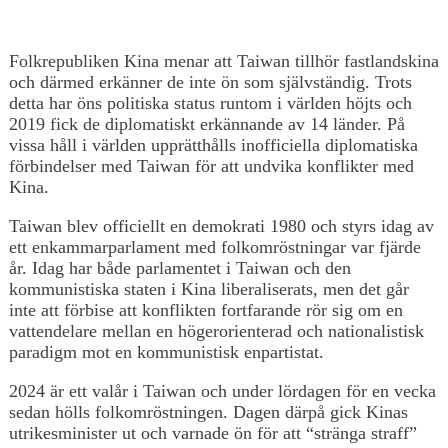
Folkrepubliken Kina menar att Taiwan tillhör fastlandskina
och därmed erkänner de inte ön som självständig. Trots
detta har öns politiska status runtom i världen höjts och
2019 fick de diplomatiskt erkännande av 14 länder. På
vissa håll i världen upprätthålls inofficiella diplomatiska
förbindelser med Taiwan för att undvika konflikter med
Kina.
Taiwan blev officiellt en demokrati 1980 och styrs idag av
ett enkammarparlament med folkomröstningar var fjärde
år. Idag har både parlamentet i Taiwan och den
kommunistiska staten i Kina liberaliserats, men det går
inte att förbise att konflikten fortfarande rör sig om en
vattendelare mellan en högerorienterad och nationalistisk
paradigm mot en kommunistisk enpartistat.
2024 är ett valår i Taiwan och under lördagen för en vecka
sedan hölls folkomröstningen. Dagen därpå gick Kinas
utrikesminister ut och varnade ön för att “stränga straff”