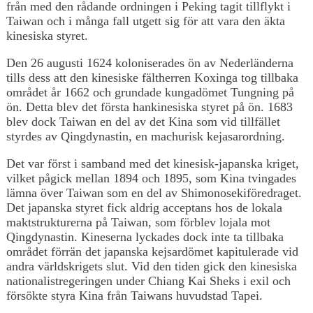
från med den rådande ordningen i Peking tagit tillflykt i
Taiwan och i många fall utgett sig för att vara den äkta
kinesiska styret.
Den 26 augusti 1624 koloniserades ön av Nederländerna
tills dess att den kinesiske fältherren Koxinga tog tillbaka
området år 1662 och grundade kungadömet Tungning på
ön. Detta blev det första hankinesiska styret på ön. 1683
blev dock Taiwan en del av det Kina som vid tillfället
styrdes av Qingdynastin, en machurisk kejasarordning.
Det var först i samband med det kinesisk-japanska kriget,
vilket pågick mellan 1894 och 1895, som Kina tvingades
lämna över Taiwan som en del av Shimonosekiföredraget.
Det japanska styret fick aldrig acceptans hos de lokala
maktstrukturerna på Taiwan, som förblev lojala mot
Qingdynastin. Kineserna lyckades dock inte ta tillbaka
området förrän det japanska kejsardömet kapitulerade vid
andra världskrigets slut. Vid den tiden gick den kinesiska
nationalistregeringen under Chiang Kai Sheks i exil och
försökte styra Kina från Taiwans huvudstad Tapei.