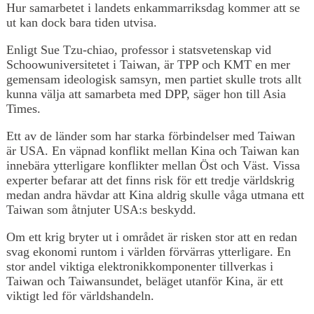
Hur samarbetet i landets enkammarriksdag kommer att se
ut kan dock bara tiden utvisa.
Enligt Sue Tzu-chiao, professor i statsvetenskap vid
Schoowuniversitetet i Taiwan, är TPP och KMT en mer
gemensam ideologisk samsyn, men partiet skulle trots allt
kunna välja att samarbeta med DPP, säger hon till Asia
Times.
Ett av de länder som har starka förbindelser med Taiwan
är USA. En väpnad konflikt mellan Kina och Taiwan kan
innebära ytterligare konflikter mellan Öst och Väst. Vissa
experter befarar att det finns risk för ett tredje världskrig
medan andra hävdar att Kina aldrig skulle våga utmana ett
Taiwan som åtnjuter USA:s beskydd.
Om ett krig bryter ut i området är risken stor att en redan
svag ekonomi runtom i världen förvärras ytterligare. En
stor andel viktiga elektronikkomponenter tillverkas i
Taiwan och Taiwansundet, beläget utanför Kina, är ett
viktigt led för världshandeln.