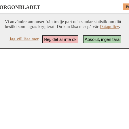
MORGONBLADET
P
Vi använder annonser från tredje part och samlar statistik om ditt
besökt som lagras krypterat. Du kan läsa mer på vår
Datapolicy
.
Jag vill läsa mer
Nej, det är inte ok
Absolut, ingen fara