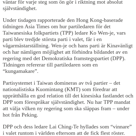
väntar för varje steg som ön gör i riktning mot absolut
självständighet.
Under tisdagen rapporterade den Hong Kong-baserade
tidningen Asia Times om hur partiledaren för det
Taiwanesiska folkpartiets (TPP) ledare Ko Wen-je, vars
parti blev tredjde största parti i valet, får i en
vågarmästarställning. Wen-je och hans parti är Kinavänligt
och har nämligen möjlighet att förhindra bildandet av en
regering med det Demokratiska framstegspartiet (DPP).
Tidningen refererar till partiledaren som en
“kungamakare”.
Partisystemet i Taiwan domineras av två partier – det
nationalistiska Kuomintang (KMT) som föredrar att
upprätthålla en god relation till det kinesiska fastlandet och
DPP som förespråkar självständighet. Nu har TPP mandat
att välja vilken ny regering som ska släppas fram – under
hot från Peking.
DPP och dess ledare Lai Ching-Te hyllades som “vinnare”
i valet runtom i världen eftersom att de fick flest röster.