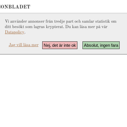
GONBLADET
Vi använder annonser från tredje part och samlar statistik om
ditt besökt som lagras krypterat. Du kan läsa mer på vår
Datapolicy
.
Nej, det är inte ok
Absolut, ingen fara
Jag vill läsa mer