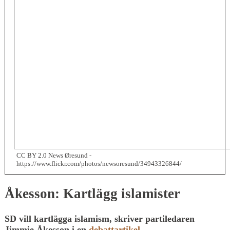
CC BY 2.0 News Øresund -
https://www.flickr.com/photos/newsoresund/34943326844/
Åkesson: Kartlägg islamister
SD vill kartlägga islamism, skriver partiledaren
Jimmie Åkesson i en
debattartikel
.