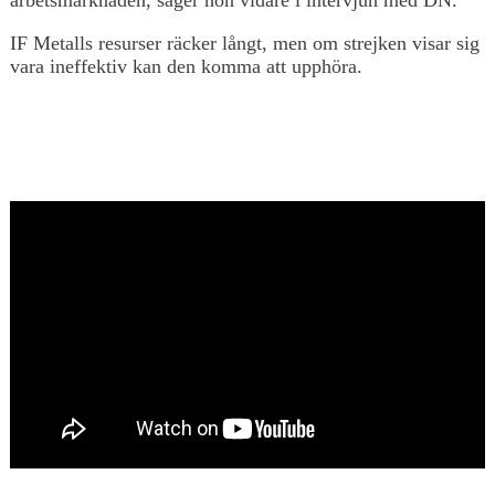
IF Metalls resurser räcker långt, men om strejken visar sig
vara ineffektiv kan den komma att upphöra.