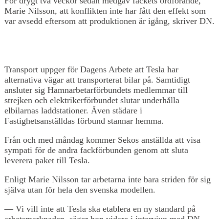
För drygt två veckor sedan medgav fackets ordförande,
Marie Nilsson, att konflikten inte har fått den effekt som
var avsedd eftersom att produktionen är igång, skriver DN.
Transport uppger för Dagens Arbete att Tesla har
alternativa vägar att transporterat bilar på. Samtidigt
ansluter sig Hamnarbetarförbundets medlemmar till
strejken och elektrikerförbundet slutar underhålla
elbilarnas laddstationer. Även städare i
Fastighetsanställdas förbund stannar hemma.
Från och med måndag kommer Sekos anställda att visa
sympati för de andra fackförbunden genom att sluta
leverera paket till Tesla.
Enligt Marie Nilsson tar arbetarna inte bara striden för sig
själva utan för hela den svenska modellen.
— Vi vill inte att Tesla ska etablera en ny standard på
arbetsmarknaden, säger hon vidare i intervjun med DN.