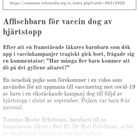
https://commons.wikimedia.org/w/index.php?curid=98215920
Affischbarn för vaccin dog av
hjärtstopp
Efter att en framstående läkares barnbarn som dök
upp i vaccinkampanjer tragiskt gick bort, frågade sig
en kommentator: ”Hur många fler barn kommer att
dö på det gyllene altaret?”
En israelisk pojke som förekommer i en video som
användes för att uppmana till vaccinering mot covid-19
av barn i en rikstäckande kampanj dog till följd av
hjärtstopp i slutet av september. Pojken var bara 8 år
gammal.
Yonatan Moshe Erlichman, barnbarn till en
framstående läkare i Beit El, Dr Mati Erlichman, avled
av ett plötsligt hjärtstopp när han badade.