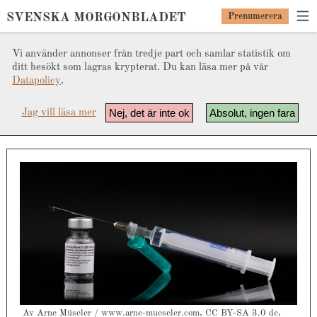
SVENSKA MORGONBLADET
Prenumerera
Vi använder annonser från tredje part och samlar statistik om
ditt besökt som lagras krypterat. Du kan läsa mer på vår
Datapolicy
.
Nej, det är inte ok
Absolut, ingen fara
Jag vill läsa mer
Av Arne Müseler / www.arne-mueseler.com, CC BY-SA 3.0 de,