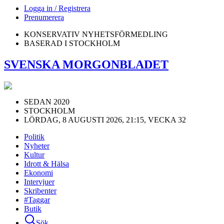
Logga in / Registrera
Prenumerera
KONSERVATIV NYHETSFÖRMEDLING
BASERAD I STOCKHOLM
SVENSKA MORGONBLADET
SEDAN 2020
STOCKHOLM
LÖRDAG, 8 AUGUSTI 2026, 21:15, VECKA 32
Politik
Nyheter
Kultur
Idrott & Hälsa
Ekonomi
Intervjuer
Skribenter
#Taggar
Butik
Sök