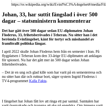
https://sv.wikipedia.org/wiki/Evinf%C3%A4ngelset#/media/
Johan, 33, har suttit fängslad i över 500
dagar – statsministern kommenterar
Det har gått över 500 dagar sedan EU-diplomaten Johan
Floderus, 33, frihetsberövades i Teheran. Nu sitter han i det
berömda Evinfängelset, känt för tortyr och misshandel av
framförallt politiska fångar.
I april 2022 skulle Johan Floderus hem från en semester i Iran. På
flygplatsen i Teheran kom den 33-årige EU-diplimaten att anklagas
för spioneri. Nu har det gått mer än 500 dagar sedan Johan
frihetsberövades.
– Det är en ung och glad kille som har varit på en semesterresa och
nu sitter han där och ruttnar bort, säger systern Ingrid Floderus i
TV4-programmet
Kalla Fakta
.
I fängelset har Johan fått lov att ringa ett par samtal. Samtalen har
varit övervakade och tvungna att ske på engelska. Om ämnena varit