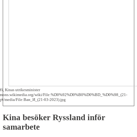
i, Kinas utrikesminister
commons.wikimedia.org/wiki/File:%D0%92%D0%B0%D0%BD_%D0%98_(21-
g#/media/File:Ван_И_(21-03-2023).jpg
Kina besöker Ryssland inför
samarbete