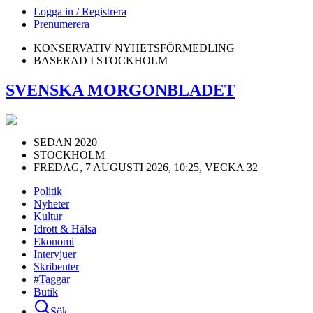
Logga in / Registrera
Prenumerera
KONSERVATIV NYHETSFÖRMEDLING
BASERAD I STOCKHOLM
SVENSKA MORGONBLADET
SEDAN 2020
STOCKHOLM
FREDAG, 7 AUGUSTI 2026, 10:25, VECKA 32
Politik
Nyheter
Kultur
Idrott & Hälsa
Ekonomi
Intervjuer
Skribenter
#Taggar
Butik
Sök