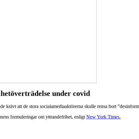
ihetöverträdelse under covid
t de krävt att de stora socialamediaaktörerna skulle rensa bort ”desinfor
onens formuleringar om yttrandefrihet, enligt
New York Times.