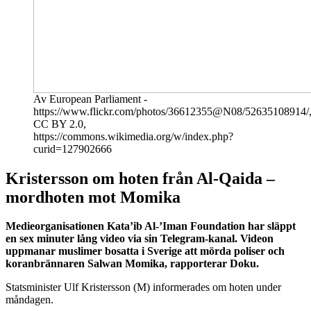
Av European Parliament -
https://www.flickr.com/photos/36612355@N08/52635108914/
CC BY 2.0,
https://commons.wikimedia.org/w/index.php?
curid=127902666
Kristersson om hoten från Al-Qaida –
mordhoten mot Momika
Medieorganisationen Kata’ib Al-’Iman Foundation har släppt
en sex minuter lång video via sin Telegram-kanal. Videon
uppmanar muslimer bosatta i Sverige att mörda poliser och
koranbrännaren Salwan Momika, rapporterar Doku.
Statsminister Ulf Kristersson (M) informerades om hoten under
måndagen.