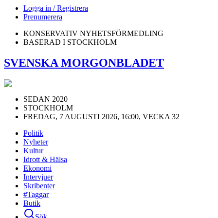
Logga in / Registrera
Prenumerera
KONSERVATIV NYHETSFÖRMEDLING
BASERAD I STOCKHOLM
SVENSKA MORGONBLADET
SEDAN 2020
STOCKHOLM
FREDAG, 7 AUGUSTI 2026, 16:00, VECKA 32
Politik
Nyheter
Kultur
Idrott & Hälsa
Ekonomi
Intervjuer
Skribenter
#Taggar
Butik
Sök