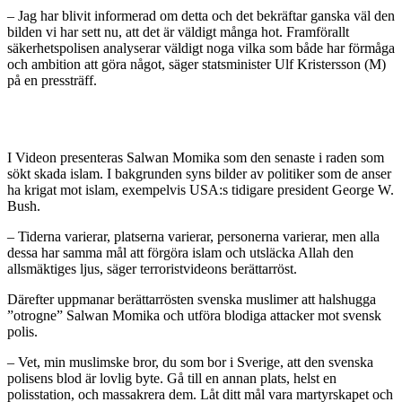
– Jag har blivit informerad om detta och det bekräftar ganska väl den
bilden vi har sett nu, att det är väldigt många hot. Framförallt
säkerhetspolisen analyserar väldigt noga vilka som både har förmåga
och ambition att göra något, säger statsminister Ulf Kristersson (M)
på en pressträff.
I Videon presenteras Salwan Momika som den senaste i raden som
sökt skada islam. I bakgrunden syns bilder av politiker som de anser
ha krigat mot islam, exempelvis USA:s tidigare president George W.
Bush.
– Tiderna varierar, platserna varierar, personerna varierar, men alla
dessa har samma mål att förgöra islam och utsläcka Allah den
allsmäktiges ljus, säger terroristvideons berättarröst.
Därefter uppmanar berättarrösten svenska muslimer att halshugga
”otrogne” Salwan Momika och utföra blodiga attacker mot svensk
polis.
– Vet, min muslimske bror, du som bor i Sverige, att den svenska
polisens blod är lovlig byte. Gå till en annan plats, helst en
polisstation, och massakrera dem. Låt ditt mål vara martyrskapet och