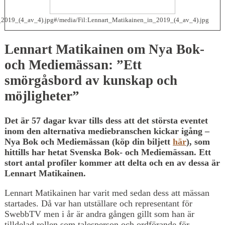
n_2019_(4_av_4).jpg#/media/Fil:Lennart_Matikainen_in_2019_(4_av_4).jpg
Lennart Matikainen om Nya Bok-
och Mediemässan: ”Ett
smörgåsbord av kunskap och
möjligheter”
Det är 57 dagar kvar tills dess att det största eventet
inom den alternativa mediebranschen kickar igång –
Nya Bok och Mediemässan (köp din biljett
här
), som
hittills har hetat Svenska Bok- och Mediemässan. Ett
stort antal profiler kommer att delta och en av dessa är
Lennart Matikainen.
Lennart Matikainen har varit med sedan dess att mässan
startades. Då var han utställare och representant för
SwebbTV men i år är andra gången gillt som han är
tilldelad rollen som talesperson och ordförande för