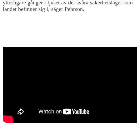
ytterligare gånger i ljuset av det svåra säkerhetsläget som
landet befinner sig i, säger Pehrson.