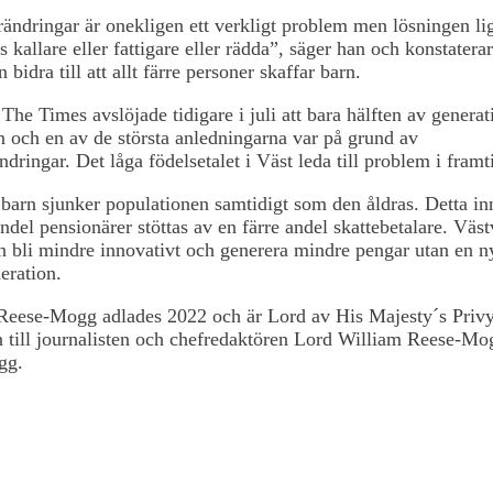
ändringar är onekligen ett verkligt problem men lösningen lig
s kallare eller fattigare eller rädda”, säger han och konstaterar
 bidra till att allt färre personer skaffar barn.
The Times avslöjade tidigare i juli att bara hälften av generat
n och en av de största anledningarna var på grund av
ndringar. Det låga födelsetalet i Väst leda till problem i framt
barn sjunker populationen samtidigt som den åldras. Detta inn
andel pensionärer stöttas av en färre andel skattebetalare. Väs
n bli mindre innovativt och generera mindre pengar utan en 
eration.
 Reese-Mogg adlades 2022 och är Lord av His Majesty´s Privy
 till journalisten och chefredaktören Lord William Reese-Mo
gg.