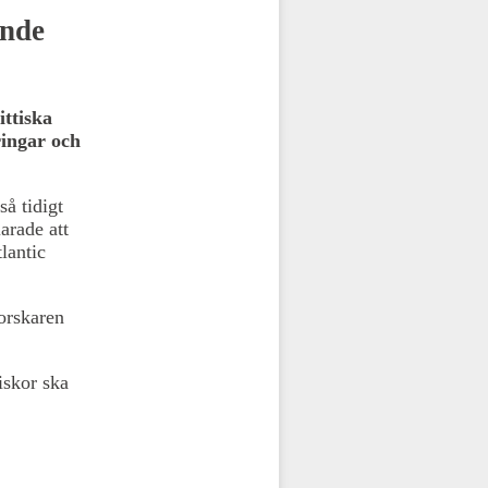
ande
ttiska
ingar och
å tidigt
arade att
lantic
forskaren
iskor ska