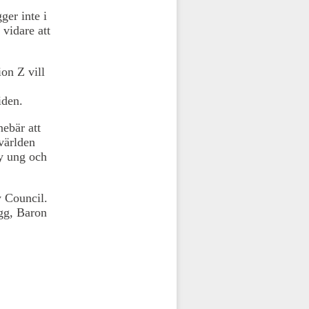
ger inte i
 vidare att
ion Z vill
iden.
ebär att
tvärlden
ny ung och
 Council.
gg, Baron