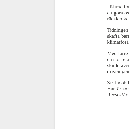
”Klimatför
att göra os
rädslan kan
Tidningen 
skaffa bar
klimatförä
Med färre 
en större 
skulle äve
driven gen
Sir Jacob
Han är son
Reese-Mo