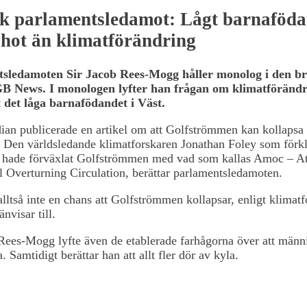
sk parlamentsledamot: Lågt barnaföd
 hot än klimatförändring
sledamoten Sir Jacob Rees-Mogg håller monolog i den bri
B News. I monologen lyfter han frågan om klimatförändr
t det låga barnafödandet i Väst.
an publicerade en artikel om att Golfströmmen kan kollapsa s
 Den världsledande klimatforskaren Jonathan Foley som förkl
en hade förväxlat Golfströmmen med vad som kallas Amoc – At
 Overturning Circulation, berättar parlamentsledamoten.
alltså inte en chans att Golfströmmen kollapsar, enligt klimat
nvisar till.
Rees-Mogg lyfte även de etablerade farhågorna över att männ
. Samtidigt berättar han att allt fler dör av kyla.