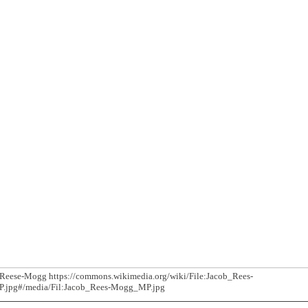
 Reese-Mogg https://commons.wikimedia.org/wiki/File:Jacob_Rees-
jpg#/media/Fil:Jacob_Rees-Mogg_MP.jpg