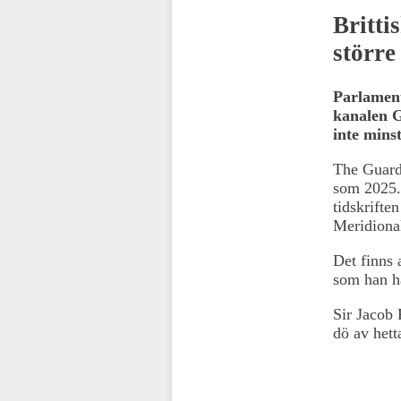
Britti
större
Parlament
kanalen G
inte mins
The Guardi
som 2025.
tidskrift
Meridional
Det finns 
som han hä
Sir Jacob 
dö av hetta