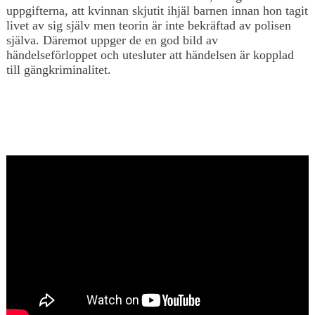
uppgifterna, att kvinnan skjutit ihjäl barnen innan hon tagit
livet av sig själv men teorin är inte bekräftad av polisen
själva. Däremot uppger de en god bild av
händelseförloppet och utesluter att händelsen är kopplad
till gängkriminalitet.